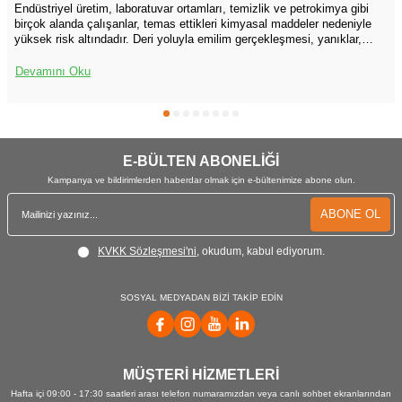
Endüstriyel üretim, laboratuvar ortamları, temizlik ve petrokimya gibi
birçok alanda çalışanlar, temas ettikleri kimyasal maddeler nedeniyle
yüksek risk altındadır. Deri yoluyla emilim gerçekleşmesi, yanıklar,
tahriş, alerjik reaksiyonlar ve sistemik zehirlenme gibi ciddi sonuçlar
doğurabilir. Bu nedenle kimyasal koruyucu eldiven kullanımı, iş
Devamını Oku
güvenliği uygulamalarının ayrılmaz bir parçasıdır fakat sahada yapılan
gözlemler ve iş kazası raporları, eldiven seçimi ve kullanımı konusunda
yanlış uygulamaların çok sık yapıldığını göstermektedir. Doğru eldiven
seçimi, eldivenin doğru biçimde giyilmesi ve uygun bakımı çalışan
sağlığını korumanın temel unsurudur.
E-BÜLTEN ABONELİĞİ
Kampanya ve bildirimlerden haberdar olmak için e-bültenimize abone olun.
ABONE OL
KVKK Sözleşmesi'ni
, okudum, kabul ediyorum.
SOSYAL MEDYADAN BİZİ TAKİP EDİN
MÜŞTERİ HİZMETLERİ
Hafta içi 09:00 - 17:30 saatleri arası telefon numaramızdan veya canlı sohbet ekranlarından