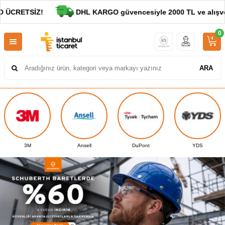
SİZ!
DHL KARGO güvencesiyle 2000 TL ve alışverişleri
0
ARA
Ansell
DuPont
YDS
Polly Boot