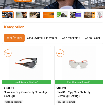
Kategoriler
Yeni Ürünler
Gıda Uyumlu Eldivenler
Gaz Maskeleri
Çapak Gözlükle
Yeni
Yeni
Kredi kartına 3 taksit*
Kredi kartına 3 taksit*
SteelPro
SteelPro
SteelPro Spy One Gri İş Güvenliği
SteelPro Spy One Şeffaf İş
Gözlüğü
Güvenliği Gözlüğü
Hızlı Teslimat
Hızlı Teslimat