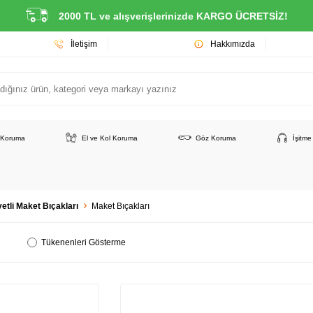
2000 TL ve alışverişlerinizde KARGO ÜCRETSİZ!
İletişim
Hakkımızda
 Koruma
El ve Kol Koruma
Göz Koruma
İşitm
etli Maket Bıçakları
Maket Bıçakları
Tükenenleri Gösterme