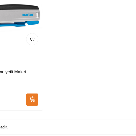
niyetli Maket
adır.