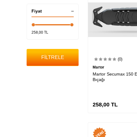
Fiyat
258,00 TL
FİLTRELE
(0)
Martor
Martor Secumax 150 E
Bıçağı
258,00
TL