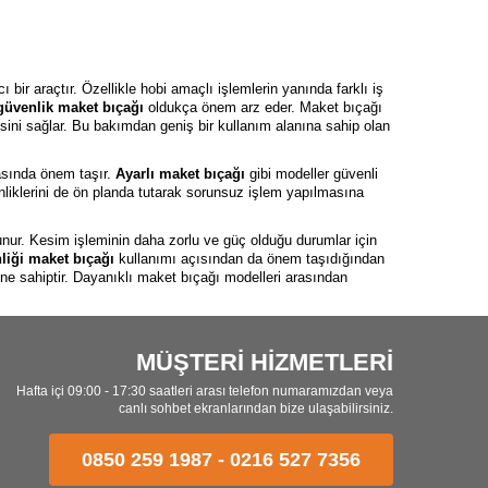
bir araçtır. Özellikle hobi amaçlı işlemlerin yanında farklı iş
güvenlik maket bıçağı
oldukça önem arz eder. Maket bıçağı
sini sağlar. Bu bakımdan geniş bir kullanım alanına sahip olan
asında önem taşır.
Ayarlı maket bıçağı
gibi modeller güvenli
nliklerini de ön planda tutarak sorunsuz işlem yapılmasına
unur. Kesim işleminin daha zorlu ve güç olduğu durumlar için
liği maket bıçağı
kullanımı açısından da önem taşıdığından
rine sahiptir. Dayanıklı maket bıçağı modelleri arasından
MÜŞTERİ HİZMETLERİ
sı maket bıçağı modelleri arasından daha kolay tercih
ağı
modelidir. Özellikle bu model bıçağın otomatik şekilde geri
Hafta içi 09:00 - 17:30 saatleri arası telefon numaramızdan veya
 geri çekilmesi için tutuş kısmındaki düğmenin aktif hale
canlı sohbet ekranlarından bize ulaşabilirsiniz.
gerekmez.
ellikle uzun süreli kullanımlarda yaşanabilecek yorgunluk gibi
0850 259 1987
-
0216 527 7356
e böylece hassas işlemleri de sorunsuz yapabilmesini olanaklı