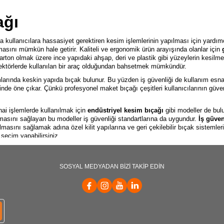
ağı
kullanıcılara hassasiyet gerektiren kesim işlemlerinin yapılması için yardımcı 
masını mümkün hale getirir. Kaliteli ve ergonomik ürün arayışında olanlar için
arton olmak üzere ince yapıdaki ahşap, deri ve plastik gibi yüzeylerin kesilme
 sektörlerde kullanılan bir araç olduğundan bahsetmek mümkündür.
larında keskin yapıda bıçak bulunur. Bu yüzden iş güvenliği de kullanım esn
nde öne çıkar. Çünkü profesyonel maket bıçağı çeşitleri kullanıcılarının güve
nai işlemlerde kullanılmak için
endüstriyel kesim bıçağı
gibi modeller de bul
lmasını sağlayan bu modeller iş güvenliği standartlarına da uygundur.
İş güven
lmasını sağlamak adına özel kilit yapılarına ve geri çekilebilir bıçak sistemle
 seçim yapabilirsiniz.
 Modelleri ve Çeşitleri
SOSYAL MEDYADAN BİZİ TAKİP EDİN
 bıçağı çeşitleri
farklılık gösterir. Özellikle çeşitliliğin bu denli fazla olma
 Bu çeşitler arasında sık tercih edilen modellerden birisi
otomatik maket bıç
ıya sahiptir ve böylece kullanıcılar güvenli bir şekilde kullanabilir. Otomatik
e kullanım esnasında kullanıcının geri çekmek için ilave çaba göstermesi de 
modelleri
ise kullanım esnasında rahat bir tutuş açısı kavranmasını sağlar. Öz
ısından idealdir. Aynı zamanda kullanıcının daha rahat bıçağı kavramasını v