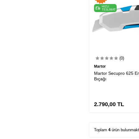
HIZLI
TESLİMAT
(0)
Martor
Martor Secupro 625 Em
Bıçağı
2.790,00
TL
Toplam
4
ürün bulunmakt