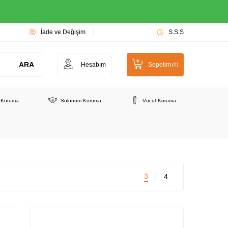
İade ve Değişim
S.S.S
ARA
Hesabım
Sepetim
(
0
)
e Koruma
Solunum Koruma
Vücut Koruma
3
4