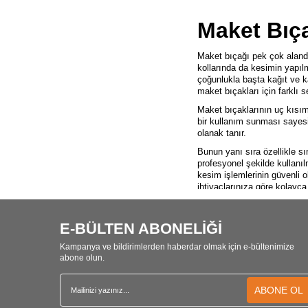
Maket Bıç
Maket bıçağı pek çok alanda 
kollarında da kesimin yapıl
çoğunlukla başta kağıt ve k
maket bıçakları için farklı
Maket bıçaklarının uç kısım
bir kullanım sunması sayesi
olanak tanır.
Bunun yanı sıra özellikle sı
profesyonel şekilde kullanı
kesim işlemlerinin güvenli o
ihtiyaçlarınıza göre kolayca
Maket Bıçağı
E-BÜLTEN ABONELİĞİ
Kullanım alanına göre
maket
yapabilmenizi mümkün kılar.
Kampanya ve bildirimlerden haberdar olmak için e-bültenimize
abone olun.
çekilmesini mümkün kılan yap
getirilmesi gerekir. Böylec
Ergonomik maket bıçağı 
ABONE OL
durumların önüne geçmek aç