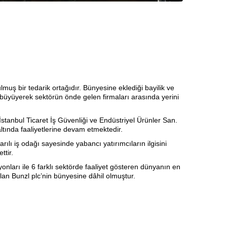
lmuş bir tedarik ortağıdır. Bünyesine eklediği bayilik ve
 büyüyerek sektörün önde gelen firmaları arasında yerini
İstanbul Ticaret İş Güvenliği ve Endüstriyel Ürünler San.
 altında faaliyetlerine devam etmektedir.
arılı iş odağı sayesinde yabancı yatırımcıların ilgisini
ttir.
onları ile 6 farklı sektörde faaliyet gösteren dünyanın en
 olan Bunzl plc’nin bünyesine dâhil olmuştur.