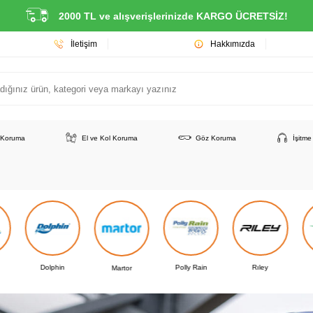
2000 TL ve alışverişlerinizde KARGO ÜCRETSİZ!
İletişim
Hakkımızda
 Koruma
El ve Kol Koruma
Göz Koruma
İşitm
Dolphin
Polly Rain
Rıley
Martor