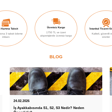
Ücretsiz Kargo
 Kartına Taksit
İstanbul Ticaret 
1750 TL ve üzeri
atına 3 taksit ödeme
Kaliteli, güvenlli v
alışverişlerde ücretsiz kargo
imkanı
ürünler
BLOG
24.02.2026
İş Ayakkabısında S1, S2, S3 Nedir? Neden