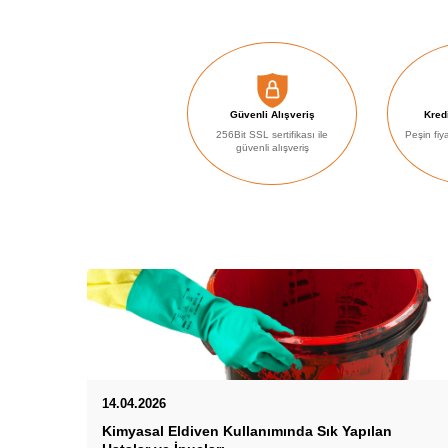
Güvenli Alışveriş
Kredi
256Bit SSL sertifikası ile
Peşin fiy
güvenli alışveriş
14.04.2026
Kimyasal Eldiven Kullanımında Sık Yapılan