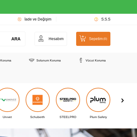
İade ve Değişim
S.S.S
ARA
Hesabım
Sepetim
(
0
)
e Koruma
Solunum Koruma
Vücut Koruma
Unıvet
Schuberth
STEELPRO
Plum Safety
Protecta