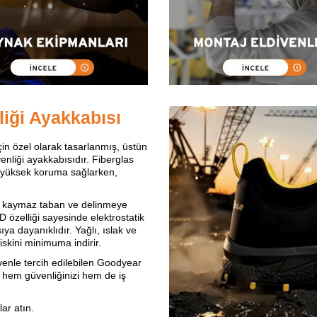
iği Ayakkabısı
n özel olarak tasarlanmış, üstün
nliği ayakkabısıdır. Fiberglas
 yüksek koruma sağlarken,
y, kaymaz taban ve delinmeye
 özelliği sayesinde elektrostatik
a dayanıklıdır. Yağlı, ıslak ve
skini minimuma indirir.
üvenle tercih edilebilen Goodyear
 hem güvenliğinizi hem de iş
ar atın.