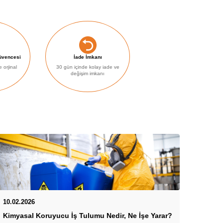
Güvencesi
İade İmkanı
e orjinal
30 gün içinde kolay iade ve
değişim imkanı
13.01.
10.02.2026
Kışın 
Kimyasal Koruyucu İş Tulumu Nedir, Ne İşe Yarar?