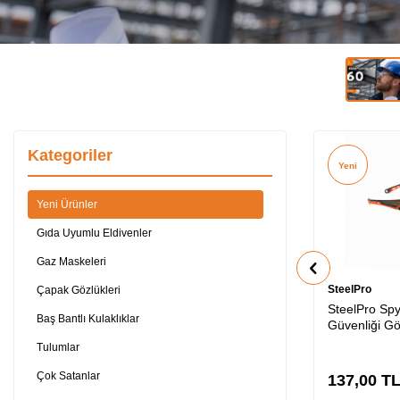
Kategoriler
Yeni
Yeni Ürünler
Gıda Uyumlu Eldivenler
Gaz Maskeleri
SteelPro
Çapak Gözlükleri
SteelPro Spy
Baş Bantlı Kulaklıklar
Güvenliği G
Tulumlar
Çok Satanlar
137,00
T