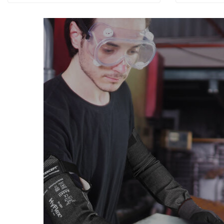
Goodyear İş Ayakkabıları