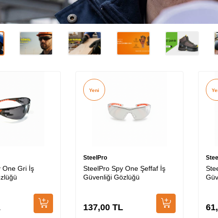
Yeni
Ye
SteelPro
Stee
 One Gri İş
SteelPro Spy One Şeffaf İş
Ste
özlüğü
Güvenliği Gözlüğü
Güv
L
137,00
TL
61