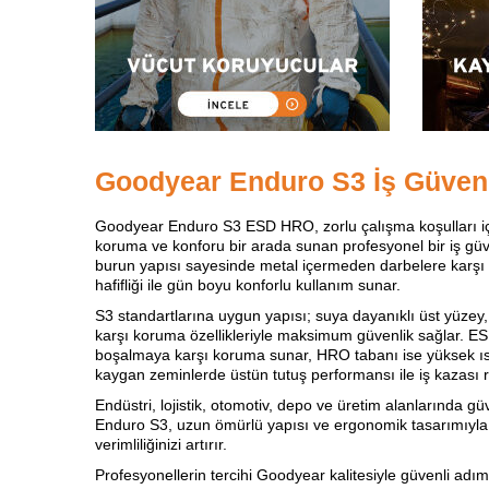
Goodyear Enduro S3 İş Güvenl
Goodyear Enduro S3 ESD HRO, zorlu çalışma koşulları içi
koruma ve konforu bir arada sunan profesyonel bir iş güve
burun yapısı sayesinde metal içermeden darbelere karşı
hafifliği ile gün boyu konforlu kullanım sunar.
S3 standartlarına uygun yapısı; suya dayanıklı üst yüze
karşı koruma özellikleriyle maksimum güvenlik sağlar. ESD
boşalmaya karşı koruma sunar, HRO tabanı ise yüksek ısıy
kaygan zeminlerde üstün tutuş performansı ile iş kazası ri
Endüstri, lojistik, otomotiv, depo ve üretim alanlarında g
Enduro S3, uzun ömürlü yapısı ve ergonomik tasarımıyla
verimliliğinizi artırır.
Profesyonellerin tercihi Goodyear kalitesiyle güvenli adıml