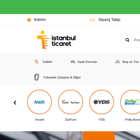
İndirim
Sipariş Takip
İndirim
Ayak Koruma
Baş ve Yüz
Yüksekte Çalışma & Diğer
3M
Ansell
DuPont
YDS
Polly Boot