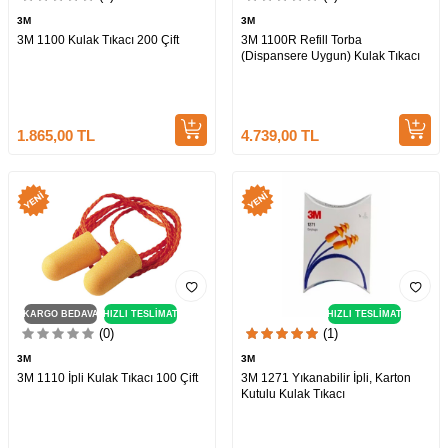
3M
3M
3M 1100 Kulak Tıkacı 200 Çift
3M 1100R Refill Torba
(Dispansere Uygun) Kulak Tıkacı
1.865,00
TL
4.739,00
TL
KARGO BEDAVA
HIZLI TESLİMAT
HIZLI TESLİMAT
(0)
(1)
3M
3M
3M 1110 İpli Kulak Tıkacı 100 Çift
3M 1271 Yıkanabilir İpli, Karton
Kutulu Kulak Tıkacı