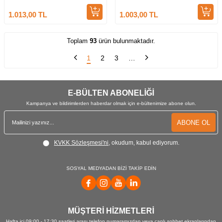
1.013,00
TL
1.003,00
TL
Toplam
93
ürün bulunmaktadır.
1
2
3
…
E-BÜLTEN ABONELİĞİ
Kampanya ve bildirimlerden haberdar olmak için e-bültenimize abone olun.
ABONE OL
KVKK Sözleşmesi'ni
, okudum, kabul ediyorum.
SOSYAL MEDYADAN BİZİ TAKİP EDİN
MÜŞTERİ HİZMETLERİ
Hafta içi 09:00 - 17:30 saatleri arası telefon numaramızdan veya canlı sohbet ekranlarından