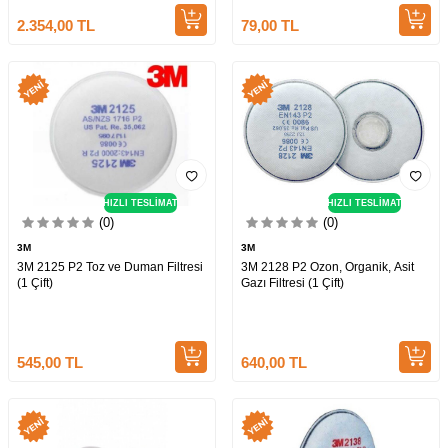
2.354,00
TL
79,00
TL
HIZLI TESLİMAT
HIZLI TESLİMAT
(0)
(0)
3M
3M
3M 2125 P2 Toz ve Duman Filtresi
3M 2128 P2 Ozon, Organik, Asit
(1 Çift)
Gazı Filtresi (1 Çift)
545,00
TL
640,00
TL