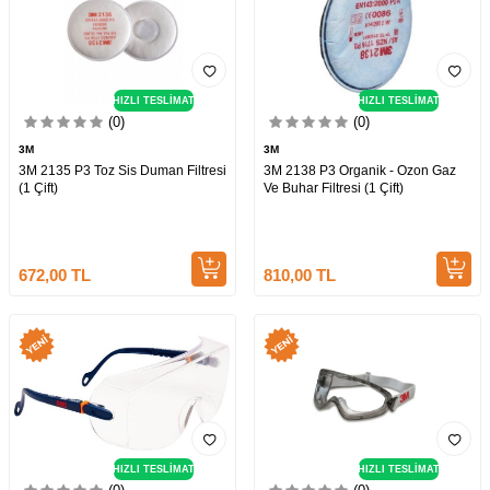
HIZLI TESLİMAT
HIZLI TESLİMAT
(0)
(0)
3M
3M
3M 2135 P3 Toz Sis Duman Filtresi
3M 2138 P3 Organik - Ozon Gaz
(1 Çift)
Ve Buhar Filtresi (1 Çift)
672,00
TL
810,00
TL
HIZLI TESLİMAT
HIZLI TESLİMAT