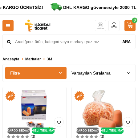
e KARGO ÜCRETSİZ!
DHL KARGO güvencesiyle 2000 TL ve 
0
ARA
Anasayfa
Markalar
3M
Filtre
KARGO BEDAVA
HIZLI TESLİMAT
KARGO BEDAVA
HIZLI TESLİMAT
(0)
(0)