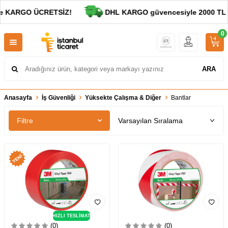
de KARGO ÜCRETSİZ!
DHL KARGO güvencesiyle 2000 TL ve
0
ARA
Anasayfa
İş Güvenliği
Yüksekte Çalışma & Diğer
Bantlar
Filtre
HIZLI TESLİMAT
(0)
(0)