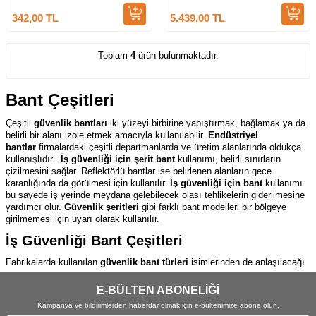
342,00
TL
5.439,00
TL
Toplam
4
ürün bulunmaktadır.
Bant Çeşitleri
Çeşitli
güvenlik bantları
iki yüzeyi birbirine yapıştırmak, bağlamak ya da
belirli bir alanı izole etmek amacıyla kullanılabilir.
Endüstriyel
bantlar
firmalardaki çeşitli departmanlarda ve üretim alanlarında oldukça
kullanışlıdır..
İş güvenliği için şerit bant
kullanımı, belirli sınırların
çizilmesini sağlar. Reflektörlü bantlar ise belirlenen alanların gece
karanlığında da görülmesi için kullanılır.
İş güvenliği için bant
kullanımı
bu sayede iş yerinde meydana gelebilecek olası tehlikelerin giderilmesine
yardımcı olur.
Güvenlik şeritleri
gibi farklı bant modelleri bir bölgeye
girilmemesi için uyarı olarak kullanılır.
İş Güvenliği Bant Çeşitleri
Fabrikalarda kullanılan
güvenlik bant türleri
isimlerinden de anlaşılacağı
üzere tehlikeli alanları işaretlemek ve iş yerinde güvenliği artırmak
amacıyla kullanılır.
İş güvenliği için bant çeşitleri
arasından seçim
E-BÜLTEN ABONELİĞİ
yaparken ürünlerin özelliklerini ve ihtiyacınızı göz önünde
Kampanya ve bildirimlerden haberdar olmak için e-bültenimize abone olun.
bulundurmalısınız.