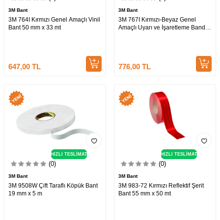
3M Bant
3M Bant
3M 764I Kırmızı Genel Amaçlı Vinil
3M 767I Kırmızı-Beyaz Genel
Bant 50 mm x 33 mt
Amaçlı Uyarı ve İşaretleme Bandı
50 mm x 33mt
647,00
TL
776,00
TL
HIZLI TESLİMAT
HIZLI TESLİMAT
(0)
(0)
3M Bant
3M Bant
3M 9508W Çift Taraflı Köpük Bant
3M 983-72 Kırmızı Reflektif Şerit
19 mm x 5 m
Bant 55 mm x 50 mt