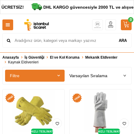
 ÜCRETSİZ!
DHL KARGO güvencesiyle 2000 TL ve alışver
0
ARA
Anasayfa
İş Güvenliği
El ve Kol Koruma
Mekanik Eldivenler
Kaynak Eldivenleri
Filtre
HIZLI TESLİMAT
HIZLI TESLİMAT