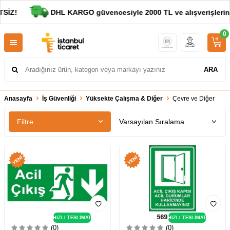
Z!
DHL KARGO güvencesiyle 2000 TL ve alışverişlerini
0
ARA
Anasayfa
İş Güvenliği
Yüksekte Çalışma & Diğer
Çevre ve Diğer
Filtre
HIZLI TESLİMAT
HIZLI TESLİMAT
(0)
(0)