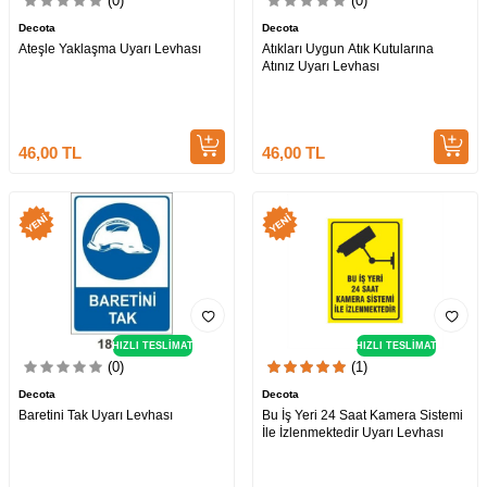
(0)
(0)
Decota
Decota
Ateşle Yaklaşma Uyarı Levhası
Atıkları Uygun Atık Kutularına
Atınız Uyarı Levhası
46,00
TL
46,00
TL
HIZLI TESLİMAT
HIZLI TESLİMAT
(0)
(1)
Decota
Decota
Baretini Tak Uyarı Levhası
Bu İş Yeri 24 Saat Kamera Sistemi
İle İzlenmektedir Uyarı Levhası