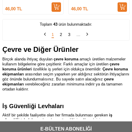
46,00
TL
46,00
TL
Toplam
43
ürün bulunmaktadır.
1
2
3
…
Çevre ve Diğer Ürünler
Birçok alanda ihtiyaç duyulan
çevre koruma
amaçlı üretilen malzemeler
kullanım bölgelerine göre çeşitlenir. Farklı amaçlar için üretilen
çevre
koruma ürünleri
özellikle iş yerleri için oldukça önemlidir.
Çevre koruma
ekipmanları
arasından seçim yaparken yer aldığınız sektörün ihtiyaçlarını
göz önünde bulundurmalısınız. Bu sayede satın alacağınız
çevre
ekipmanları
verebileceğiniz zararları minimuma indirir ya da tamamen
ortadan kaldırır.
İş Güvenliği Levhaları
Aktif bir şekilde faaliyette olan her firmada bulunması gereken
iş
güvenliği tabelaları
çalışanların güvenliğini sağlamak için uyarı ve
yasakları belirler. Bu amaçla üretilen
uyarı levhaları
farklı başlıklar altında
E-BÜLTEN ABONELİĞİ
ele alınır.
Emniyet işaretleri
firmada bulunduğu departman fark