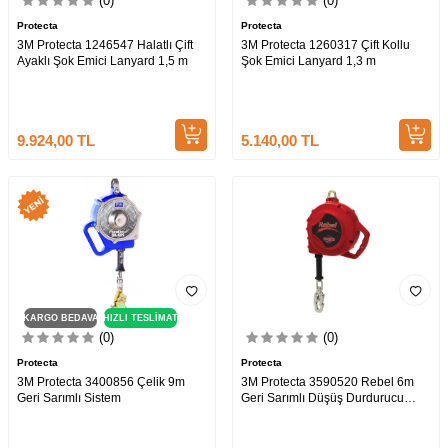
(0)
(0)
Protecta
Protecta
3M Protecta 1246547 Halatlı Çift
3M Protecta 1260317 Çift Kollu
Ayaklı Şok Emici Lanyard 1,5 m
Şok Emici Lanyard 1,3 m
9.924,00
TL
5.140,00
TL
KARGO BEDAVA
HIZLI TESLİMAT
(0)
(0)
Protecta
Protecta
3M Protecta 3400856 Çelik 9m
3M Protecta 3590520 Rebel 6m
Geri Sarımlı Sistem
Geri Sarımlı Düşüş Durdurucu
Galvaniz