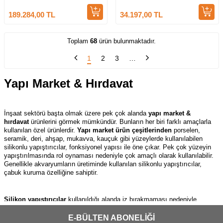
189.284,00
TL
34.197,00
TL
Toplam
68
ürün bulunmaktadır.
1
2
3
…
Yapı Market & Hırdavat
İnşaat sektörü başta olmak üzere pek çok alanda
yapı market &
hırdavat
ürünlerini görmek mümkündür. Bunların her biri farklı amaçlarla
kullanılan özel ürünlerdir.
Yapı market ürün çeşitlerinden
porselen,
seramik, deri, ahşap, mukavva, kauçuk gibi yüzeylerde kullanılabilen
silikonlu yapıştırıcılar, fonksiyonel yapısı ile öne çıkar. Pek çok yüzeyin
yapıştırılmasında rol oynaması nedeniyle çok amaçlı olarak kullanılabilir.
Genellikle akvaryumların üretiminde kullanılan silikonlu yapıştırıcılar,
çabuk kuruma özelliğine sahiptir.
Silikon yapıştırıcılar
kullanıldığı alanda iz bırakmaması nedeniyle
görüntünün bozulmasına neden olmaz. Aynı zamanda şeffaf yapıya sahip
olması görünümünü azaltmak için ekstra bir avantaj sağlar. Diğer yandan
E-BÜLTEN ABONELİĞİ