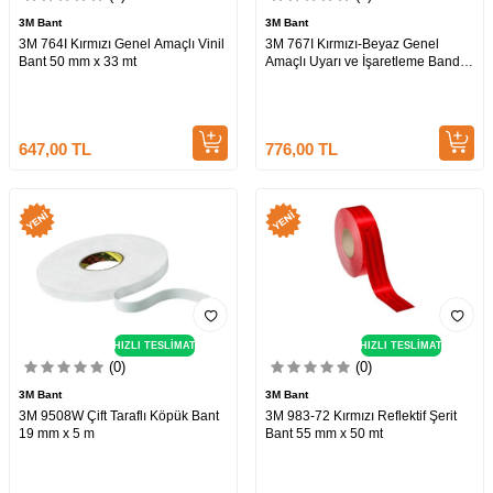
3M Bant
3M Bant
3M 764I Kırmızı Genel Amaçlı Vinil
3M 767I Kırmızı-Beyaz Genel
Bant 50 mm x 33 mt
Amaçlı Uyarı ve İşaretleme Bandı
50 mm x 33mt
647,00
TL
776,00
TL
HIZLI TESLİMAT
HIZLI TESLİMAT
(0)
(0)
3M Bant
3M Bant
3M 9508W Çift Taraflı Köpük Bant
3M 983-72 Kırmızı Reflektif Şerit
19 mm x 5 m
Bant 55 mm x 50 mt