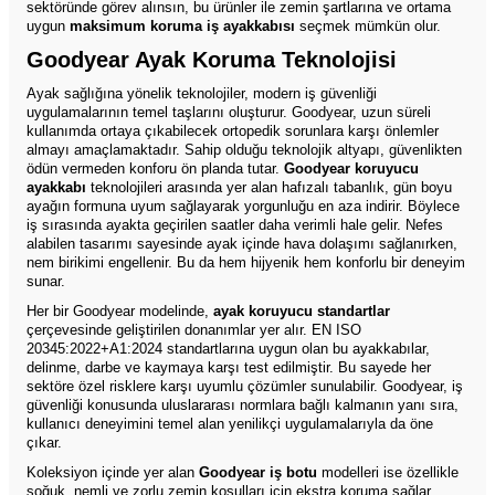
sektöründe görev alınsın, bu ürünler ile zemin şartlarına ve ortama
uygun
maksimum koruma iş ayakkabısı
seçmek mümkün olur.
Goodyear Ayak Koruma Teknolojisi
Ayak sağlığına yönelik teknolojiler, modern iş güvenliği
uygulamalarının temel taşlarını oluşturur. Goodyear, uzun süreli
kullanımda ortaya çıkabilecek ortopedik sorunlara karşı önlemler
almayı amaçlamaktadır. Sahip olduğu teknolojik altyapı, güvenlikten
ödün vermeden konforu ön planda tutar.
Goodyear koruyucu
ayakkabı
teknolojileri arasında yer alan hafızalı tabanlık, gün boyu
ayağın formuna uyum sağlayarak yorgunluğu en aza indirir. Böylece
iş sırasında ayakta geçirilen saatler daha verimli hale gelir. Nefes
alabilen tasarımı sayesinde ayak içinde hava dolaşımı sağlanırken,
nem birikimi engellenir. Bu da hem hijyenik hem konforlu bir deneyim
sunar.
Her bir Goodyear modelinde,
ayak koruyucu standartlar
çerçevesinde geliştirilen donanımlar yer alır. EN ISO
20345:2022+A1:2024 standartlarına uygun olan bu ayakkabılar,
delinme, darbe ve kaymaya karşı test edilmiştir. Bu sayede her
sektöre özel risklere karşı uyumlu çözümler sunulabilir. Goodyear, iş
güvenliği konusunda uluslararası normlara bağlı kalmanın yanı sıra,
kullanıcı deneyimini temel alan yenilikçi uygulamalarıyla da öne
çıkar.
Koleksiyon içinde yer alan
Goodyear iş botu
modelleri ise özellikle
soğuk, nemli ve zorlu zemin koşulları için ekstra koruma sağlar.