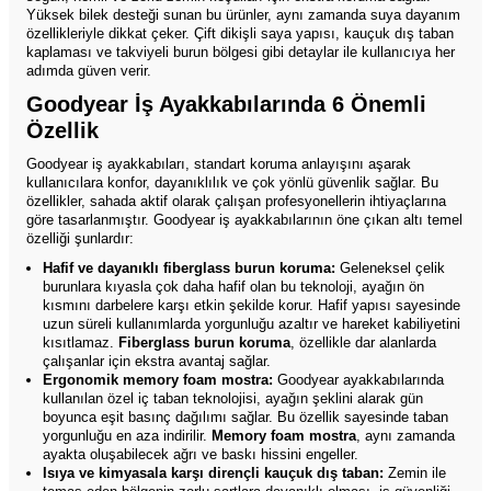
Yüksek bilek desteği sunan bu ürünler, aynı zamanda suya dayanım
özellikleriyle dikkat çeker. Çift dikişli saya yapısı, kauçuk dış taban
kaplaması ve takviyeli burun bölgesi gibi detaylar ile kullanıcıya her
adımda güven verir.
Goodyear İş Ayakkabılarında 6 Önemli
Özellik
Goodyear iş ayakkabıları, standart koruma anlayışını aşarak
kullanıcılara konfor, dayanıklılık ve çok yönlü güvenlik sağlar. Bu
özellikler, sahada aktif olarak çalışan profesyonellerin ihtiyaçlarına
göre tasarlanmıştır. Goodyear iş ayakkabılarının öne çıkan altı temel
özelliği şunlardır:
Hafif ve dayanıklı fiberglass burun koruma:
Geleneksel çelik
burunlara kıyasla çok daha hafif olan bu teknoloji, ayağın ön
kısmını darbelere karşı etkin şekilde korur. Hafif yapısı sayesinde
uzun süreli kullanımlarda yorgunluğu azaltır ve hareket kabiliyetini
kısıtlamaz.
Fiberglass burun koruma
, özellikle dar alanlarda
çalışanlar için ekstra avantaj sağlar.
Ergonomik memory foam mostra:
Goodyear ayakkabılarında
kullanılan özel iç taban teknolojisi, ayağın şeklini alarak gün
boyunca eşit basınç dağılımı sağlar. Bu özellik sayesinde taban
yorgunluğu en aza indirilir.
Memory foam mostra
, aynı zamanda
ayakta oluşabilecek ağrı ve baskı hissini engeller.
Isıya ve kimyasala karşı dirençli kauçuk dış taban:
Zemin ile