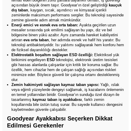
temas eden bölgenin zorlu şartlara dayanıklı olması, iş güvenliği
açısından büyük önem taşır. Goodyear’ın özel geliştirdiği
kauçuk
dış taban
, kaygan, sıcak, aşındırıcı ve kimyasal içerikli
zeminlerde maksimum performans sergiler. Bu teknoloji sayesinde
zemine güvenle adım atmak mümkündür.
Enerji emici ve esnek eva orta taban:
Ayakta geçirilen uzun
mesailer sırasında şok emilimi sağlayan bu yapı, diz ve bel
bölgesine binen yükü azaltır. Aynı zamanda hareket kabiliyetini
artıran
eva orta taban
, her adımda esnek ve hafif his yaratır. Bu
teknoloji antibakteriyeldir. Isı yalıtımı sağlayarak hem konforu hem
de fiziksel dayanıklılığı destekler.
Elektrostatik boşaltım sağlayan ESD özelliği:
Elektriksel yük
birikimini engelleyen
ESD
teknolojisi, elektronik üretim tesisleri
gibi hassas alanlarda çalışanlar için kritik bir koruma sağlar. Bu
özellik, hem cihazlar hem de çalışan sağlığı açısından riskleri
minimize eder. Böylece güvenli bir çalışma ortamı desteklenmiş
olur.
Zemin hakimiyeti sağlayan kaymaz taban yapısı:
Yağlı, ıslak
veya eğimli yüzeylerde dengeyi sağlamak, iş kazalarını önlemenin
en temel yollarından biridir. Goodyear’ın sunduğu özel dizayn ile
tasarlanmış
kaymaz taban iş ayakkabısı
, farklı zemin
koşullarında bile üstün tutuş sunar. Bu sayede kullanıcı dengesini
kaybetmeden güvenle çalışabilir.
Goodyear Ayakkabısı Seçerken Dikkat
Edilmesi Gerekenler