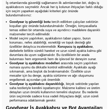
İş ortamlarında güvenliği sağlamanın ilk adımlarından biri, doğru iş
ayakkabısını seçmektir. Ancak her iş kolunun ihtiyaçları farklı olduğu
için seçim yaparken aşağıdaki kriterleri göz önünde
bulundurmalısınız:
Goodyear iş güvenliği botu
tercih edilirken çalışılan sektörün
koşulları göz önünde bulundurulmalıdır. Örneğin, kimyasallarla
temas edilen bir ortamda suya ve aşındırıcı maddelere dayanıklı
malzemeler tercih edilmelidir.
Model seçimi yapılırken, ayakkabının taban yapısı, burun
koruması, nefes alabilirliği, esnekliği ve topuk desteği gibi
özellikler detaylıca incelenmelidir.
Koruyucu iş ayakkabısı
,
darbelerle birlikte sürekli hareket ve uzun süreli ayakta kalma gibi
durumlara da uyum sağlamalıdır. Bu özelliklerin bir arada
bulunması hem ergonomik hem de işlevsel bir deneyim sunar.
Goodyear iş ayakkabısı modelleri
arasında seçim yapılırken
numara uyumu da dikkatle kontrol edilmelidir. Ayakkabı ayağı
sıkmamalı, ama boşluk da bırakmamalıdır. Özellikle uzun
mesailer için bu denge, ayakta sürtünme ve ağrı oluşumunu
engellemek açısından çok önemlidir.
Goodyear iş ayakkabısı dayanıklılığı
, birçok sektörde yapılan
saha testleriyle kendini ispatlamıştır. Malzeme kalitesi ve üretim
detayları uzun ömürlü kullanımın temelini oluşturur. Bu nedenle
ürün seçiminde sadece kısa vadeli ihtiyaçlara değil, uzun süreli
performansa odaklanmak gerekir.
Goodyear İş Ayakkabısı ve Bot Avantajları