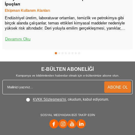
İpuçları
Ekipman Kullanım Alanları
Endüstriyel üretim, laboratuvar ortamları, temizlik ve petrokimya gibi
birçok alanda çalışanlar, temas ettikleri kimyasal maddeler nedeniyle
yüksek risk altındadır. Deri yoluyla emilim gerçekleşmesi, yanıklar,
tahriş, alerjik reaksiyonlar ve sistemik zehirlenme gibi ciddi sonuçlar
doğurabilir. Bu nedenle kimyasal koruyucu eldiven kullanımı, iş
Devamını Oku
güvenliği uygulamalarının ayrılmaz bir parçasıdır fakat sahada yapılan
gözlemler ve iş kazası raporları, eldiven seçimi ve kullanımı konusunda
yanlış uygulamaların çok sık yapıldığını göstermektedir. Doğru eldiven
seçimi, eldivenin doğru biçimde giyilmesi ve uygun bakımı çalışan
sağlığını korumanın temel unsurudur.
E-BÜLTEN ABONELİĞİ
Kampanya ve bildirimlerden haberdar olmak için e-bültenimize abone olun.
ABONE OL
KVKK Sözleşmesi'ni
, okudum, kabul ediyorum.
SOSYAL MEDYADAN BİZİ TAKİP EDİN