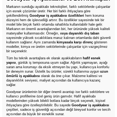
Markanın sunduğu ayakkabı teknolojileri, farklı sektörlerde çalışanlar
için esnek çözümler üretir. Her biri farklı ihtiyaçlara göre
şekillendirilmiş
Goodyear iş ayakkabısı özellikleri
hem koruma
düzeyini hem de işlevselliği artırır. Bu özellikler sayesinde tek bir
model bile birçok farklı ortamda rahatlıkla kullanılabilir hale gelir.
Markanın en önemli avantajlarından biri, her ürününde yüksek kaliteli
materyaller kullanmasıdır. Örneğin,
ısıya dayanıklı dış taban
sayesinde yüksek sıcaklıklara maruz kalınan ortamlarda dahi güvenli
kullanım sağlanır. Aynı zamanda
kimyasala karşı direnç
gösteren
modeller, kimya ve üretim sektörlerinde çalışanlar için vazgeçilmez
bir seçenektir.
Tüm bu teknik avantajlara ek olarak ayakkabıların
hafif esnek
yapısı
, günlük iş temposuna uyum sağlar. Ağırlık yapmayan, ayağı
saran ama korumayı da eksik etmeyen bu yapı, kullanıcıya konforlu
bir deneyim sunar. Üstelik bu ürünler, sürekli kullanıma uygun
uzun
ömürlü iş ayakkabısı
olarak da öne çıkar. Malzeme kalitesi ve
dayanıklılık seviyesi, maliyet açısından da kullanıcıya kazanç
sağlar.
Goodyear ürünlerinin bir diğer önemli avantajı ise farklı sektörlere ve
kullanıcı profillerine özel geniş ürün gamıdır. Hafif ayakkabı
modellerinden yüksek bilekli botlara kadar birçok seçenek, kişisel
ihtiyaçlara göre özelleştirilebilir. Bu sayede
Goodyear iş ayakkabısı
çeşitleri, sadece iş güvenliği açısından değil bireysel konfor ve tercih
açısından da büyük bir esneklik sunar.