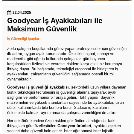
22.04.2025
Goodyear İş Ayakkabıları ile
Maksimum Güvenlik
İş Güvenliği İpuçları
Zorlu çalışma koşullarında görev yapan profesyoneller için güvenliğin
ilk adımı, uygun ayak korumasıdır. Özellikle inşaat, sanayi ve
madencilik gibi ağır iş kollarında çalışanlar, gün boyunca
karşılaştıkları fiziksel ve çevresel risklere karşı etkili bir korumaya
ihtiyaç duyar. Bu bağlamda, teknolojiyi ergonomi ile birleştiren iş
ayakkabıları, çalışanların güvenliğini sağlamada önemli bir rol
oynamaktadır.
Goodyear iş güvenliği ayakkabısı
, sektördeki uzun yıllara dayanan
lastik teknolojisi tecrübesini iş güvenliği alanına taşıyarak ayak
sağlığını ve performansı bir araya getirir. Hafif yapısı, dayanıklı
malzemeleri ve yüksek standartları sayesinde bu ayakkabılar, uzun
süreli kullanımlarda bile konforu korur. Sadece iş kazalarını
önlemekle kalmaz, aynı zamanda çalışma verimliliğini de artırır.
Her sektörün kendine özgü riskleri göz önüne alındığında, farklı
ihtiyaçlara göre özelleştirilen
Goodyear ürünleri
, ayakta geçirilen
saatleri daha güvenli hale getirir. İster ağır sanayi ister lojistik