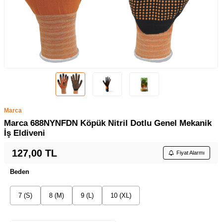
Marca
Marca 688NYNFDN Köpük Nitril Dotlu Genel Mekanik
İş Eldiveni
127,00
TL
Fiyat Alarmı
Beden
7 (S)
8 (M)
9 (L)
10 (XL)