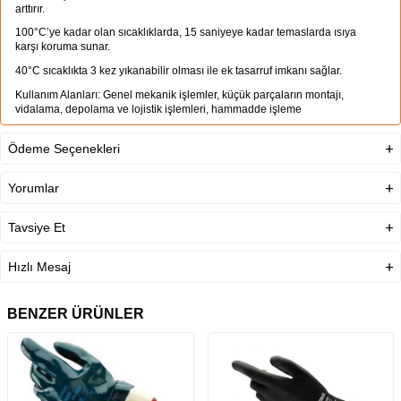
arttırır.
100°C’ye kadar olan sıcaklıklarda, 15 saniyeye kadar temaslarda ısıya
karşı koruma sunar.
40°C sıcaklıkta 3 kez yıkanabilir olması ile ek tasarruf imkanı sağlar.
Kullanım Alanları: Genel mekanik işlemler, küçük parçaların montajı,
vidalama, depolama ve lojistik işlemleri, hammadde işleme
Ödeme Seçenekleri
Ürün Açıklaması
EN Standartı
EN388: 4121X, EN407: X1XXXX
Yorumlar
Astar Malzemesi
Likra, Naylon, Polyamid
Tavsiye Et
Kaplama Malzemesi
Köpük Nitril
Hızlı Mesaj
Dokuma Sıklığı
13 Gauge
BENZER ÜRÜNLER