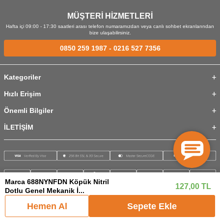
MÜŞTERİ HİZMETLERİ
Hafta içi 09:00 - 17:30 saatleri arası telefon numaramızdan veya canlı sohbet ekranlarından
bize ulaşabilirsiniz.
0850 259 1987
-
0216 527 7356
Kategoriler
Hızlı Erişim
Önemli Bilgiler
İLETİŞİM
Marca 688NYNFDN Köpük Nitril
127,00
TL
Dotlu Genel Mekanik İ...
© 2026 İstanbul Ticaret. Tüm hakları saklıdır.
Hemen Al
Sepete Ekle
T
-Soft
E-Ticaret
Sistemleriyle Hazırlanmıştır.