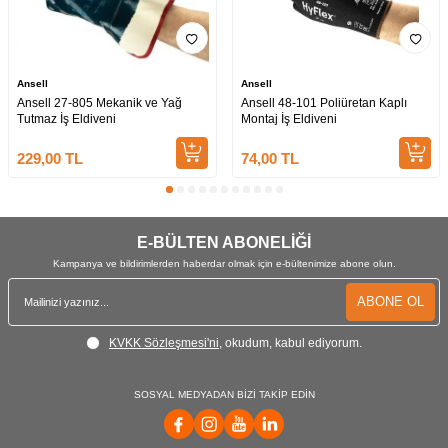
Ansell
Ansell
Ansell 27-805 Mekanik ve Yağ
Ansell 48-101 Poliüretan Kaplı
Tutmaz İş Eldiveni
Montaj İş Eldiveni
229,00
TL
74,00
TL
E-BÜLTEN ABONELİĞİ
Kampanya ve bildirimlerden haberdar olmak için e-bültenimize abone olun.
ABONE OL
KVKK Sözleşmesi'ni
, okudum, kabul ediyorum.
SOSYAL MEDYADAN BİZİ TAKİP EDİN