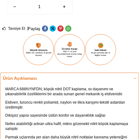
Paylaş
Tavsiye Et
Ücretsiz Kargo
Güvenli Alışveriş
İade İmkanı
2000 TL ve üzeri
256Bit SSL sertifikası ile güvenli
30 gün içerisinde iade ve
alışverişlerinizde ücretsiz kargo
alışveriş
değişim imkanı
imkanı
Ürün Açıklaması
MARCA 688NYNFDN; köpük nitril DOT kaplama, ısı dayanımı ve
yıkanabilirlik özelliklerini bir arada sunan genel mekanik iş eldivenidir.
Eldiven, turuncu renkli poliamid, naylon ve likra karışımı tekstil astardan
üretilmiştir.
Dikişsiz yapısı sayesinde üstün konfor ve dayanıklılık sağlar.
Nefes alabilirliği artıran ultra hafif, mikro gözenekli nitril köpük kaplamaya
sahiptir.
Parmak uçlarında yer alan daha büyük nitril noktalar kavrama yeteneğini