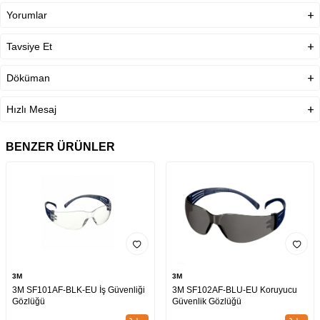
Yorumlar
Çerçeve Malzemesi
Polipropilen Termoplastik
Elastomer
Tavsiye Et
AS/AF
Var
Döküman
UV Koruması
UL 1.2
Lens malzemesi
Polikarbonat
Hızlı Mesaj
Optik SInıf
Class 1
BENZER ÜRÜNLER
3M
3M
3M SF101AF-BLK-EU İş Güvenliği
3M SF102AF-BLU-EU Koruyucu
Gözlüğü
Güvenlik Gözlüğü