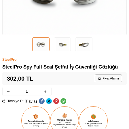
SteelPro
SteelPro Spy Full Seal Şeffaf İş Güvenliği Gözlüğü
302,00
TL
Fiyat Alarmı
Paylaş
Tavsiye Et
Ücretsiz Kargo
Güvenli Alışveriş
İade İmkanı
2000 TL ve üzeri
256Bit SSL sertifikası ile güvenli
30 gün içerisinde iade ve
alışverişlerinizde ücretsiz kargo
alışveriş
değişim imkanı
imkanı