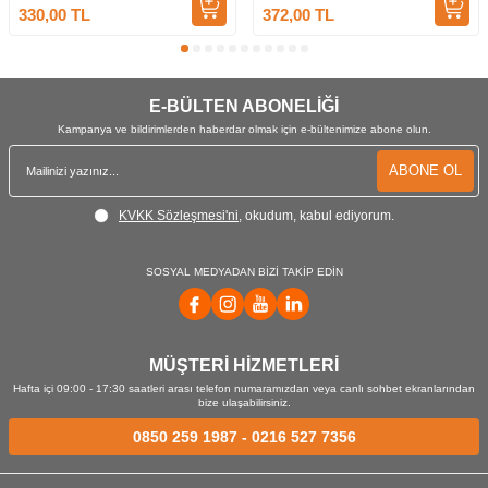
330,00
TL
372,00
TL
E-BÜLTEN ABONELİĞİ
Kampanya ve bildirimlerden haberdar olmak için e-bültenimize abone olun.
ABONE OL
KVKK Sözleşmesi'ni
, okudum, kabul ediyorum.
SOSYAL MEDYADAN BİZİ TAKİP EDİN
MÜŞTERİ HİZMETLERİ
Hafta içi 09:00 - 17:30 saatleri arası telefon numaramızdan veya canlı sohbet ekranlarından
bize ulaşabilirsiniz.
0850 259 1987
-
0216 527 7356