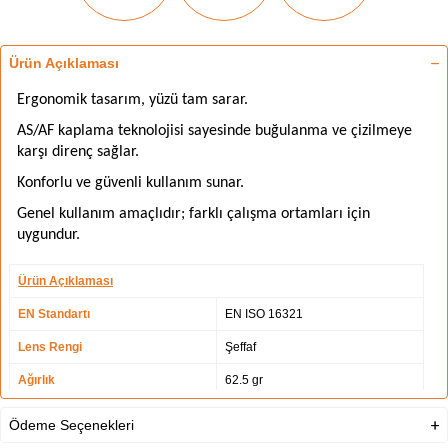
Ürün Açıklaması
Ergonomik tasarım, yüzü tam sarar.
AS/AF kaplama teknolojisi sayesinde buğulanma ve çizilmeye
karşı direnç sağlar.
Konforlu ve güvenli kullanım sunar.
Genel kullanım amaçlıdır; farklı çalışma ortamları için
uygundur.
Ürün Açıklaması
EN Standartı
EN ISO 16321
Lens Rengi
Şeffaf
Ağırlık
62.5 gr
Lens İşaretleme
UL 1.2 DT3 CE
Ödeme Seçenekleri
Darbe Dayanım Seviyesi
DT