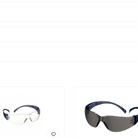
Len
Opti