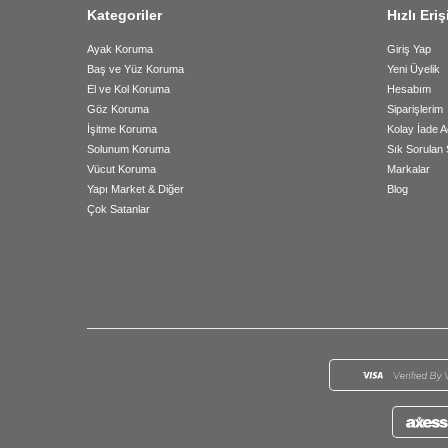
Kategoriler
Hızlı Eri
Ayak Koruma
Giriş Yap
Baş ve Yüz Koruma
Yeni Üyelik
El ve Kol Koruma
Hesabım
Göz Koruma
Siparişlerim
İşitme Koruma
Kolay İade A
Solunum Koruma
Sık Sorulan 
Vücut Koruma
Markalar
Yapı Market & Diğer
Blog
Çok Satanlar