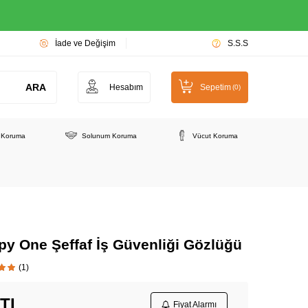
İade ve Değişim
S.S.S
ARA
Hesabım
Sepetim
(
0
)
e Koruma
Solunum Koruma
Vücut Koruma
py One Şeffaf İş Güvenliği Gözlüğü
(1)
TL
Fiyat Alarmı