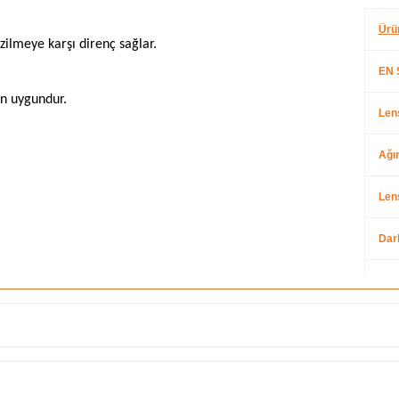
Ürü
ilmeye karşı direnç sağlar.
EN 
in uygundur.
Len
Ağır
Len
Dar
Çer
AS
UV 