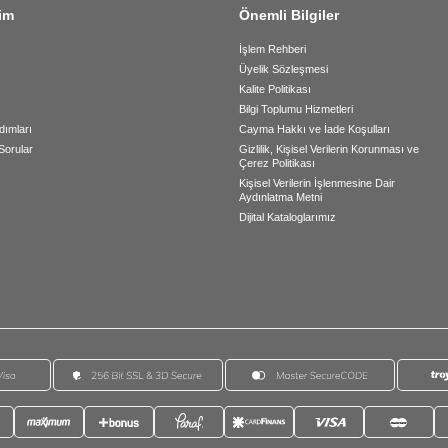
şim
Önemli Bilgiler
İşlem Rehberi
Üyelik Sözleşmesi
Kalite Politikası
Bilgi Toplumu Hizmetleri
dımları
Cayma Hakkı ve İade Koşulları
Sorular
Gizlilik, Kişisel Verilerin Korunması ve
Çerez Politikası
Kişisel Verilerin İşlenmesine Dair
Aydınlatma Metni
Dijital Kataloglarımız