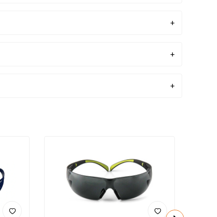
s malzemesi
Polikarbonat
k SInıf
Class 1