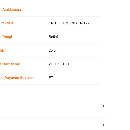
n Açıklaması
Standartı
EN 166 / EN 170 / EN 172
s Rengi
Şeffaf
lık
25 gr.
s İşaretleme
2C 1.2 1 FT CE
be Dayanım Seviyesi
FT
çeve Malzemesi
Termoplastik Elastomer
Var
Koruması
2C-1.2