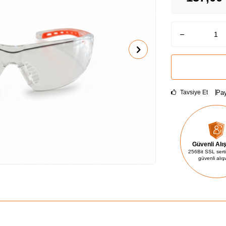
Pay
Tavsiye Et
Güvenli Alı
256Bit SSL sertif
güvenli alış