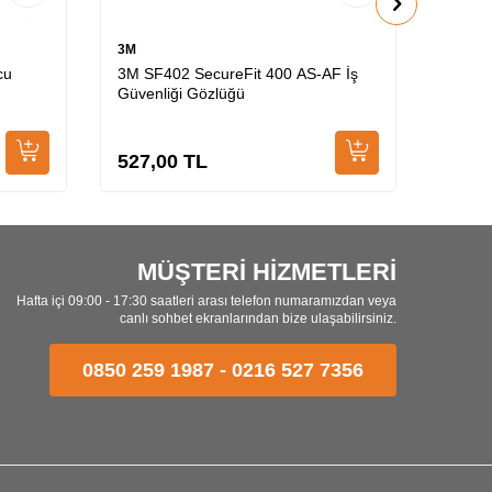
3M
3M
cu
3M SF402 SecureFit 400 AS-AF İş
3M SF
Güvenliği Gözlüğü
Outdoo
527,00
TL
603,
MÜŞTERİ HİZMETLERİ
Hafta içi 09:00 - 17:30 saatleri arası telefon numaramızdan veya
canlı sohbet ekranlarından bize ulaşabilirsiniz.
0850 259 1987
-
0216 527 7356