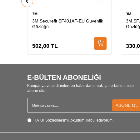
3M
3M
3M Securefit SF401AF-EU Güvenlik
3M SF1
Gözlüğü
Gözlü
502,00
TL
330,
E-BÜLTEN ABONELİĞİ
Kampanya ve bildirimlerden haberdar olmak için e-bültenimize
abone olun.
ABONE OL
KVKK Sözleşmesi'ni
, okudum, kabul ediyorum.