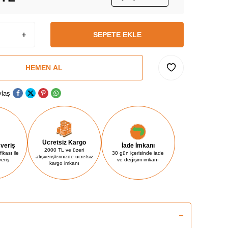
SEPETE EKLE
HEMEN AL
laş
Ücretsiz Kargo
şveriş
İade İmkanı
2000 TL ve üzeri
ikası ile
30 gün içerisinde iade
alışverişlerinizde ücretsiz
veriş
ve değişim imkanı
kargo imkanı