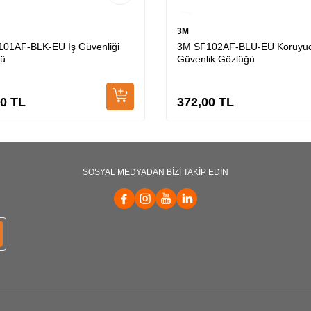
3M
01AF-BLK-EU İş Güvenliği
3M SF102AF-BLU-EU Koruyu
ğü
Güvenlik Gözlüğü
00
TL
372,00
TL
SOSYAL MEDYADAN BİZİ TAKİP EDİN