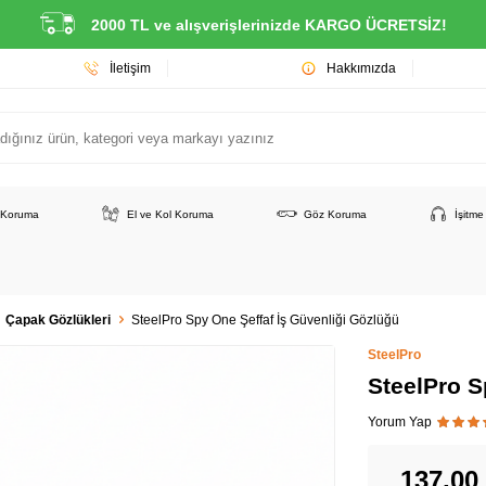
2000 TL ve alışverişlerinizde KARGO ÜCRETSİZ!
İletişim
Hakkımızda
 Koruma
El ve Kol Koruma
Göz Koruma
İşitm
Çapak Gözlükleri
SteelPro Spy One Şeffaf İş Güvenliği Gözlüğü
SteelPro
SteelPro S
Yorum Yap
137,00