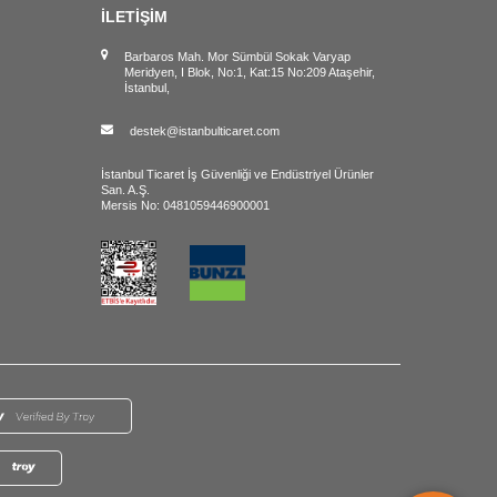
İLETİŞİM
Barbaros Mah. Mor Sümbül Sokak Varyap
Meridyen, I Blok, No:1, Kat:15 No:209 Ataşehir,
İstanbul,
destek@istanbulticaret.com
İstanbul Ticaret İş Güvenliği ve Endüstriyel Ürünler
San. A.Ş.
Mersis No: 0481059446900001