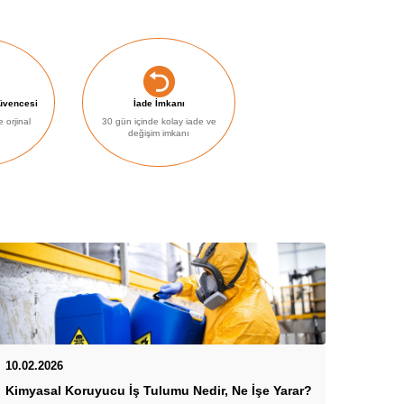
Güvencesi
İade İmkanı
e orjinal
30 gün içinde kolay iade ve
değişim imkanı
13.01.
10.02.2026
Kışın 
Kimyasal Koruyucu İş Tulumu Nedir, Ne İşe Yarar?