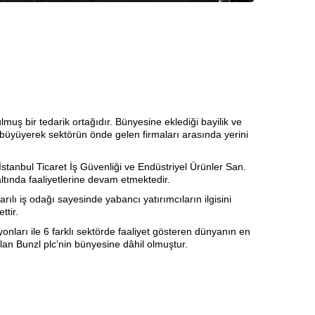
lmuş bir tedarik ortağıdır. Bünyesine eklediği bayilik ve
 büyüyerek sektörün önde gelen firmaları arasında yerini
İstanbul Ticaret İş Güvenliği ve Endüstriyel Ürünler San.
 altında faaliyetlerine devam etmektedir.
arılı iş odağı sayesinde yabancı yatırımcıların ilgisini
ttir.
onları ile 6 farklı sektörde faaliyet gösteren dünyanın en
 olan Bunzl plc’nin bünyesine dâhil olmuştur.