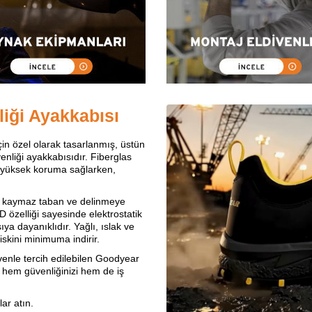
iği Ayakkabısı
n özel olarak tasarlanmış, üstün
nliği ayakkabısıdır. Fiberglas
 yüksek koruma sağlarken,
y, kaymaz taban ve delinmeye
 özelliği sayesinde elektrostatik
a dayanıklıdır. Yağlı, ıslak ve
skini minimuma indirir.
üvenle tercih edilebilen Goodyear
 hem güvenliğinizi hem de iş
ar atın.