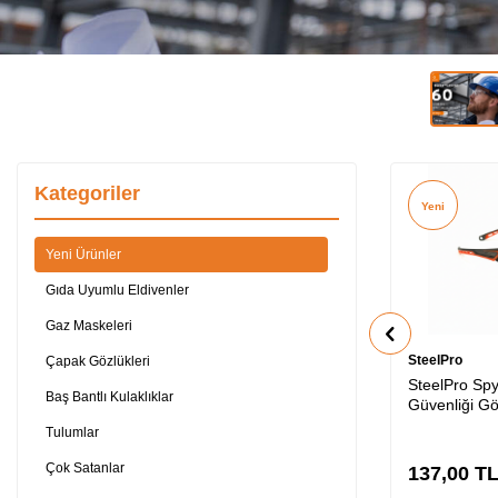
Kategoriler
Yeni
Yeni Ürünler
Gıda Uyumlu Eldivenler
Gaz Maskeleri
SteelPro
Çapak Gözlükleri
SteelPro Spy
Baş Bantlı Kulaklıklar
Güvenliği G
Tulumlar
Çok Satanlar
137,00
T