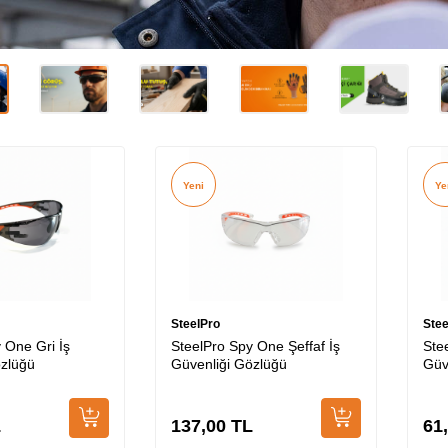
Yeni
Ye
SteelPro
Stee
 One Gri İş
SteelPro Spy One Şeffaf İş
Ste
özlüğü
Güvenliği Gözlüğü
Güv
L
137,00
TL
61