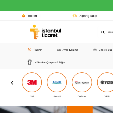
İndirim
Sipariş Takip
İndirim
Ayak Koruma
Baş ve Yüz
Yüksekte Çalışma & Diğer
3M
Ansell
DuPont
YDS
Polly Boot