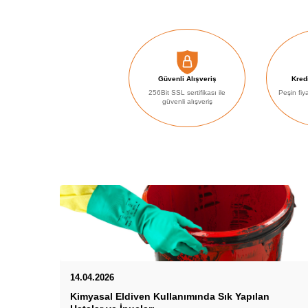
Güvenli Alışveriş
Kredi
256Bit SSL sertifikası ile
Peşin fiy
güvenli alışveriş
14.04.2026
Kimyasal Eldiven Kullanımında Sık Yapılan