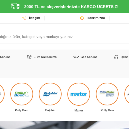
2000 TL ve alışverişlerinizde KARGO ÜCRETSİZ!
İletişim
Hakkımızda
 Koruma
El ve Kol Koruma
Göz Koruma
İşitm
Dolphin
Polly Rain
Rıley
Martor