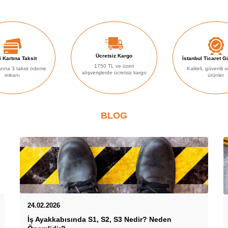
Ücretsiz Kargo
 Kartına Taksit
İstanbul Ticaret 
1750 TL ve üzeri
atına 3 taksit ödeme
Kaliteli, güvenlli v
alışverişlerde ücretsiz kargo
imkanı
ürünler
BLOG
24.02.2026
İş Ayakkabısında S1, S2, S3 Nedir? Neden