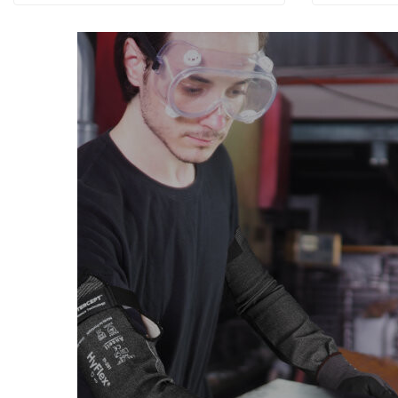
Goodyear İş Ayakkabıları