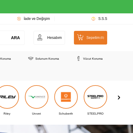
İade ve Değişim
S.S.S
ARA
Hesabım
Sepetim
(
0
)
e Koruma
Solunum Koruma
Vücut Koruma
Unıvet
Schuberth
STEELPRO
Plum Safety
Protecta