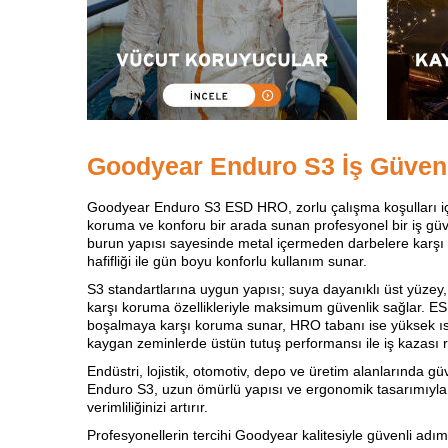
Goodyear Enduro S3 İş Güvenl
Goodyear Enduro S3 ESD HRO, zorlu çalışma koşulları içi
koruma ve konforu bir arada sunan profesyonel bir iş güve
burun yapısı sayesinde metal içermeden darbelere karşı
hafifliği ile gün boyu konforlu kullanım sunar.
S3 standartlarına uygun yapısı; suya dayanıklı üst yüze
karşı koruma özellikleriyle maksimum güvenlik sağlar. ESD
boşalmaya karşı koruma sunar, HRO tabanı ise yüksek ısıy
kaygan zeminlerde üstün tutuş performansı ile iş kazası ri
Endüstri, lojistik, otomotiv, depo ve üretim alanlarında g
Enduro S3, uzun ömürlü yapısı ve ergonomik tasarımıyla
verimliliğinizi artırır.
Profesyonellerin tercihi Goodyear kalitesiyle güvenli adıml