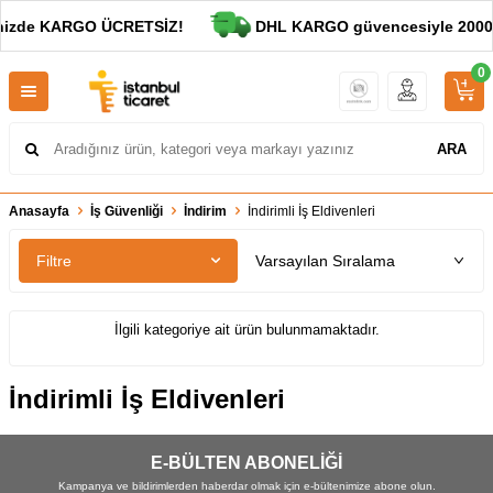
inizde KARGO ÜCRETSİZ!
DHL KARGO güvencesiyle 2000 T
0
ARA
Anasayfa
İş Güvenliği
İndirim
İndirimli İş Eldivenleri
Filtre
İlgili kategoriye ait ürün bulunmamaktadır.
İndirimli İş Eldivenleri
E-BÜLTEN ABONELİĞİ
Kampanya ve bildirimlerden haberdar olmak için e-bültenimize abone olun.