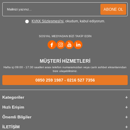
ABONE OL
KVKK Sözleşmesi'ni
, okudum, kabul ediyorum.
SOSYAL MEDYADAN BİZİ TAKİP EDİN
MÜŞTERİ HİZMETLERİ
Hafta içi 09:00 - 17:30 saatleri arası telefon numaramızdan veya canlı sohbet ekranlarından
bize ulaşabilirsiniz.
0850 259 1987
-
0216 527 7356
Kategoriler
Hızlı Erişim
Önemli Bilgiler
İLETİŞİM