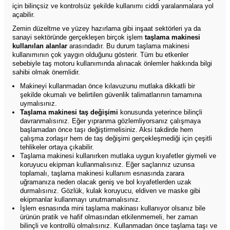
için bilinçsiz ve kontrolsüz şekilde kullanımı ciddi yaralanmalara yol
açabilir.
Zemin düzeltme ve yüzey hazırlama gibi inşaat sektörleri ya da
sanayi sektöründe gerçekleşen birçok işlem
taşlama makinesi
kullanılan alanlar
arasındadır. Bu durum taşlama makinesi
kullanımının çok yaygın olduğunu gösterir. Tüm bu etkenler
sebebiyle taş motoru kullanımında alınacak önlemler hakkında bilgi
sahibi olmak önemlidir.
Makineyi kullanmadan önce kılavuzunu mutlaka dikkatli bir
şekilde okumalı ve belirtilen güvenlik talimatlarının tamamına
uymalısınız.
Taşlama makinesi taş değişimi
konusunda yeterince bilinçli
davranmalısınız. Eğer yıpranma gözlemliyorsanız çalışmaya
başlamadan önce taşı değiştirmelisiniz. Aksi takdirde hem
çalışma zorlaşır hem de taş değişimi gerçekleşmediği için çeşitli
tehlikeler ortaya çıkabilir.
Taşlama makinesi kullanırken mutlaka uygun kıyafetler giymeli ve
koruyucu ekipman kullanmalısınız. Eğer saçlarınız uzunsa
toplamalı, taşlama makinesi kullanım esnasında zarara
uğramanıza neden olacak geniş ve bol kıyafetlerden uzak
durmalısınız. Gözlük, kulak koruyucu, eldiven ve maske gibi
ekipmanlar kullanmayı unutmamalısınız.
İşlem esnasında mini taşlama makinası kullanıyor olsanız bile
ürünün pratik ve hafif olmasından etkilenmemeli, her zaman
bilinçli ve kontrollü olmalısınız. Kullanmadan önce taşlama taşı ve