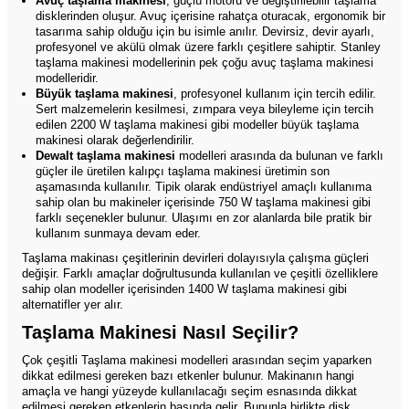
Avuç taşlama makinesi
, güçlü motoru ve değiştirilebilir taşlama
disklerinden oluşur. Avuç içerisine rahatça oturacak, ergonomik bir
tasarıma sahip olduğu için bu isimle anılır. Devirsiz, devir ayarlı,
profesyonel ve akülü olmak üzere farklı çeşitlere sahiptir. Stanley
taşlama makinesi modellerinin pek çoğu avuç taşlama makinesi
modelleridir.
Büyük taşlama makinesi
, profesyonel kullanım için tercih edilir.
Sert malzemelerin kesilmesi, zımpara veya bileyleme için tercih
edilen 2200 W taşlama makinesi gibi modeller büyük taşlama
makinesi olarak değerlendirilir.
Dewalt taşlama makinesi
modelleri arasında da bulunan ve farklı
güçler ile üretilen kalıpçı taşlama makinesi üretimin son
aşamasında kullanılır. Tipik olarak endüstriyel amaçlı kullanıma
sahip olan bu makineler içerisinde 750 W taşlama makinesi gibi
farklı seçenekler bulunur. Ulaşımı en zor alanlarda bile pratik bir
kullanım sunmaya devam eder.
Taşlama makinası çeşitlerinin devirleri dolayısıyla çalışma güçleri
değişir. Farklı amaçlar doğrultusunda kullanılan ve çeşitli özelliklere
sahip olan modeller içerisinden 1400 W taşlama makinesi gibi
alternatifler yer alır.
Taşlama Makinesi Nasıl Seçilir?
Çok çeşitli Taşlama makinesi modelleri arasından seçim yaparken
dikkat edilmesi gereken bazı etkenler bulunur. Makinanın hangi
amaçla ve hangi yüzeyde kullanılacağı seçim esnasında dikkat
edilmesi gereken etkenlerin başında gelir. Bununla birlikte disk