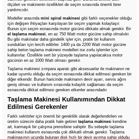
ölçüleri ve makinenin özellikleri de seçim sırasında önemli birer
yardımcıdır.
Modeller arasında
mini spiral makinesi
gibi farklı seçenekler olduğu
için değişen ihtiyaçları karşılayan bir seçim yapmak kolaylaşır.
Bunun için seçim esnasında motor gücünü dikkate almak gerekir. Bir
el taşlama makinesi
, en az 750 Watt motor gücüne sahip olmalıdır.
Bu gibi makinalar daha gündelik işler için, pratik bir kullanım
sundukları için tercih edilirler. 1400 ya da 2200 Watt motor gücüne
sahip beton taşlama makinesi modelleri ise zorlu işlemler için
kullanırlar. Özellikle sert bir yüzeyde taşlama yapılacaksa motor
gücünün en az 1000 Watt olması gerekir.
Taşlama makinesi zımpara aparatı gibi aksesuarlar ile makinanın ne
kadar uyumlu olduğu da seçim esnasında dikkat edilmesi gereken bir
diğer etkendir. Bunun haricinde makinanın devir ayarı, servis ağını
geniş olması ve kullanım sırasında kolaylık sağlaması da seçim
esnasında dikkat edilmesi gereken etkenler arasındadır.
Taşlama Makinesi Kullanımından Dikkat
Edilmesi Gerekenler
Farklı sektörler için önemli bir gereklilik olarak değerlendirilen ve
üretim sürecini daha pratik hale getiren
taşlama makines
i kendine
ait, karmaşık bir çalışma prensibine sahiptir. Bu sebeple taşlama
makinesi kullanım esnasında çok dikkatli olmak gerekir. Taşlama
makinasının ucunda bulunan disk hızlı bir devir ayırma sahip olduğu