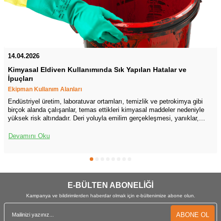
14.04.2026
Kimyasal Eldiven Kullanımında Sık Yapılan Hatalar ve
İpuçları
Ekipman Kullanım Alanları
Endüstriyel üretim, laboratuvar ortamları, temizlik ve petrokimya gibi
birçok alanda çalışanlar, temas ettikleri kimyasal maddeler nedeniyle
yüksek risk altındadır. Deri yoluyla emilim gerçekleşmesi, yanıklar,
tahriş, alerjik reaksiyonlar ve sistemik zehirlenme gibi ciddi sonuçlar
doğurabilir. Bu nedenle kimyasal koruyucu eldiven kullanımı, iş
Devamını Oku
güvenliği uygulamalarının ayrılmaz bir parçasıdır fakat sahada yapılan
gözlemler ve iş kazası raporları, eldiven seçimi ve kullanımı konusunda
yanlış uygulamaların çok sık yapıldığını göstermektedir. Doğru eldiven
seçimi, eldivenin doğru biçimde giyilmesi ve uygun bakımı çalışan
sağlığını korumanın temel unsurudur.
E-BÜLTEN ABONELİĞİ
Kampanya ve bildirimlerden haberdar olmak için e-bültenimize abone olun.
ABONE OL