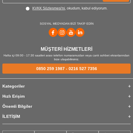
KVKK Sözleşmesi'ni
, okudum, kabul ediyorum.
SOSYAL MEDYADAN BİZİ TAKİP EDİN
MÜŞTERİ HİZMETLERİ
Hafta içi 09:00 - 17:30 saatleri arası telefon numaramızdan veya canlı sohbet ekranlarından
bize ulaşabilirsiniz.
0850 259 1987
-
0216 527 7356
Kategoriler
Hızlı Erişim
Önemli Bilgiler
İLETİŞİM