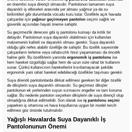
en önemlisi suya dirençli olmasıdır. Pantolonun tamamen suya
dayanıklı iş elbiseleri arasında yer alması yağmur ya da su
birikintileri gibi durumlarda vücudu kuru tutar. Özellikle açık havada
çalışanlar için
yağmur geçirmeyen pantolon
seçimi sağlık ve
güvenlik açısından hayati öneme sahiptir.
Su geçirmezlik derecesi gibi iş pantolonu kumaşı da kritik bir
detaydır. Pantolonun suya dayanıklı olabilmesi için kullanılan
malzemenin kaliteli ve dayanıklı olması gerekir. Suya dayanıklı
olduğu gibi nefes alabilir özelliğe de sahiptir. Bu özellik sayesinde
çalışanların terleme veya rahatsızlık hissi yaşamaması da öncelik
haline gelir. Bu özelliklerin yanında
ergonomik iş pantolonu
ise
hem hareket özgürlüğü sağlar hem de uzun süre rahat bir kullanım
sunar. Çünkü kullanıcının hareketlerini kısıtlamayacak şekilde
ergonomik yani rahat hareket edebileceği özellikler taşıması gerekir.
Suya direnöli pantolonlarda dikkat edilmesi gereken bir diğer özellik
de dikişlerin suya dayanıklı olmasıdır. Su geçirmez dikişler
pantolonun ek yerlerinden suyun sızmasını engeller ve tam koruma
sağlar. Bu nedenle pantolon seçerken dikişlerin de suya dirençli olup
olmadığına dikkat edilmelidir. Son olarak ise
iş pantolonu seçimi
yaparken iş ortamına ve hava koşullarına uygun bir model tercih
edilmesi göz önünde tutulmalıdır.
Yağışlı Havalarda Suya Dayanıklı İş
Pantolonunun Önemi