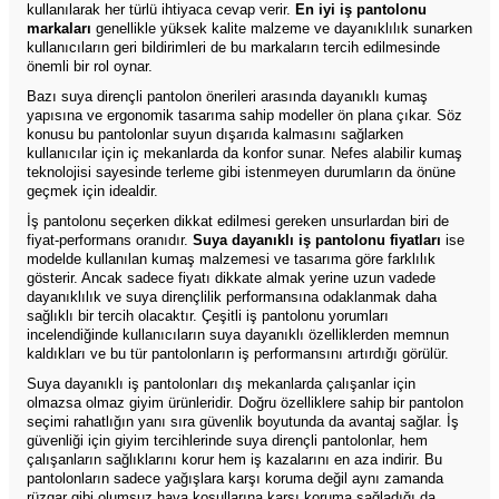
kullanılarak her türlü ihtiyaca cevap verir.
En iyi iş pantolonu
markaları
genellikle yüksek kalite malzeme ve dayanıklılık sunarken
kullanıcıların geri bildirimleri de bu markaların tercih edilmesinde
önemli bir rol oynar.
Bazı suya dirençli pantolon önerileri arasında dayanıklı kumaş
yapısına ve ergonomik tasarıma sahip modeller ön plana çıkar. Söz
konusu bu pantolonlar suyun dışarıda kalmasını sağlarken
kullanıcılar için iç mekanlarda da konfor sunar. Nefes alabilir kumaş
teknolojisi sayesinde terleme gibi istenmeyen durumların da önüne
geçmek için idealdir.
İş pantolonu seçerken dikkat edilmesi gereken unsurlardan biri de
fiyat-performans oranıdır.
Suya dayanıklı iş pantolonu fiyatları
ise
modelde kullanılan kumaş malzemesi ve tasarıma göre farklılık
gösterir. Ancak sadece fiyatı dikkate almak yerine uzun vadede
dayanıklılık ve suya dirençlilik performansına odaklanmak daha
sağlıklı bir tercih olacaktır. Çeşitli iş pantolonu yorumları
incelendiğinde kullanıcıların suya dayanıklı özelliklerden memnun
kaldıkları ve bu tür pantolonların iş performansını artırdığı görülür.
Suya dayanıklı iş pantolonları dış mekanlarda çalışanlar için
olmazsa olmaz giyim ürünleridir. Doğru özelliklere sahip bir pantolon
seçimi rahatlığın yanı sıra güvenlik boyutunda da avantaj sağlar. İş
güvenliği için giyim tercihlerinde suya dirençli pantolonlar, hem
çalışanların sağlıklarını korur hem iş kazalarını en aza indirir. Bu
pantolonların sadece yağışlara karşı koruma değil aynı zamanda
rüzgar gibi olumsuz hava koşullarına karşı koruma sağladığı da