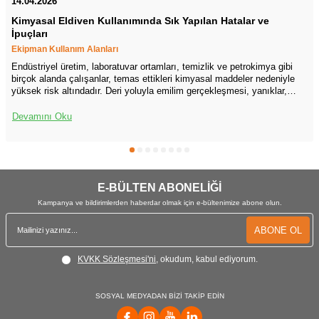
14.04.2026
Kimyasal Eldiven Kullanımında Sık Yapılan Hatalar ve
İpuçları
Ekipman Kullanım Alanları
Endüstriyel üretim, laboratuvar ortamları, temizlik ve petrokimya gibi
birçok alanda çalışanlar, temas ettikleri kimyasal maddeler nedeniyle
yüksek risk altındadır. Deri yoluyla emilim gerçekleşmesi, yanıklar,
tahriş, alerjik reaksiyonlar ve sistemik zehirlenme gibi ciddi sonuçlar
doğurabilir. Bu nedenle kimyasal koruyucu eldiven kullanımı, iş
Devamını Oku
güvenliği uygulamalarının ayrılmaz bir parçasıdır fakat sahada yapılan
gözlemler ve iş kazası raporları, eldiven seçimi ve kullanımı konusunda
yanlış uygulamaların çok sık yapıldığını göstermektedir. Doğru eldiven
seçimi, eldivenin doğru biçimde giyilmesi ve uygun bakımı çalışan
sağlığını korumanın temel unsurudur.
E-BÜLTEN ABONELİĞİ
Kampanya ve bildirimlerden haberdar olmak için e-bültenimize abone olun.
ABONE OL
KVKK Sözleşmesi'ni
, okudum, kabul ediyorum.
SOSYAL MEDYADAN BİZİ TAKİP EDİN