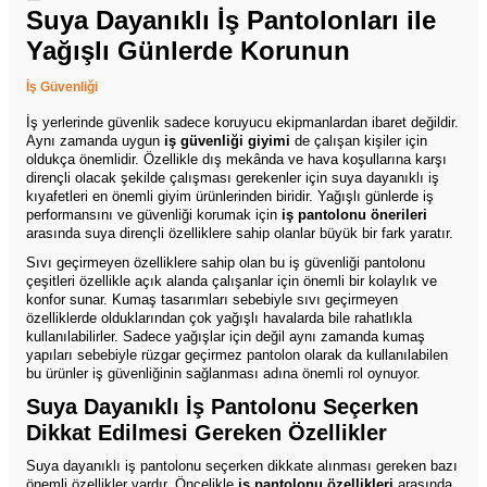
Suya Dayanıklı İş Pantolonları ile
Yağışlı Günlerde Korunun
İş Güvenliği
İş yerlerinde güvenlik sadece koruyucu ekipmanlardan ibaret değildir.
Aynı zamanda uygun
iş güvenliği
giyimi
de çalışan kişiler için
oldukça önemlidir. Özellikle dış mekânda ve hava koşullarına karşı
dirençli olacak şekilde çalışması gerekenler için suya dayanıklı iş
kıyafetleri en önemli giyim ürünlerinden biridir. Yağışlı günlerde iş
performansını ve güvenliği korumak için
iş pantolonu önerileri
arasında suya dirençli özelliklere sahip olanlar büyük bir fark yaratır.
Sıvı geçirmeyen özelliklere sahip olan bu iş güvenliği pantolonu
çeşitleri özellikle açık alanda çalışanlar için önemli bir kolaylık ve
konfor sunar. Kumaş tasarımları sebebiyle sıvı geçirmeyen
özelliklerde olduklarından çok yağışlı havalarda bile rahatlıkla
kullanılabilirler. Sadece yağışlar için değil aynı zamanda kumaş
yapıları sebebiyle rüzgar geçirmez pantolon olarak da kullanılabilen
bu ürünler iş güvenliğinin sağlanması adına önemli rol oynuyor.
Suya Dayanıklı İş Pantolonu Seçerken
Dikkat Edilmesi Gereken Özellikler
Suya dayanıklı iş pantolonu seçerken dikkate alınması gereken bazı
önemli özellikler vardır. Öncelikle
iş pantolonu özellikleri
arasında