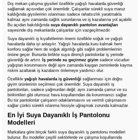
Dış mekan çalışma giysileri özellikle yağışlı havalarda güvenliği
sağlamak açısından çok önemlidir. Çalışanlar sürekli suya maruz
kaldığında giysilerinin ıslanması sadece rahatsızlık yaratmakla
kalmaz aynı zamanda sağlık sorunlarına ve iş kazalarına yol açabilir.
Bu açıdan bakıldığında
suya dayanıklı pantolon avantajları
sayesinde dış mekanlarda çalışanlar için vazgeçilmezdir.
Suya dayanıklı iş kıyafetlerinin önemi özellikle soğuk ve yağışlı
havalarda daha iyi anlaşılır. Yağışlı havalarda kuru kalmak hem
konforu sağlar hem de soğuk algınlığı gibi sağlık problemlerinin
önüne geçer. Bununla birlikte suya dirençli pantolonlar iş yerinde
güvenliği de artırır.
İş yerinde su geçirmez giyim
sadece vücudun
yağıştan korunmasını değil aynı zamanda kaygan zeminlerde kayma
riskini azaltarak iş kazalarını önlemeye yardımcı olur.
Özellikle
yağışlı havalarda iş güvenliği
sağlanması için doğru
giyim ürünlerinin seçilmesi çok önemlidir. Suya dayanıklı iş
pantolonları, sadece yağmurdan değil; aynı zamanda çamur ve su
birikintileri gibi olumsuz hava koşullarından da korunmanızı sağlar.
Bu tür pantolonlar çalışanın odaklanmasını ve verimli çalışmasını
sağlar çünkü sürekli ıslanma hissiyle uğraşmak zorunda kalmazlar.
En İyi Suya Dayanıklı İş Pantolonu
Modelleri
Markalara göre birçok farklı suya dayanıklı iş pantolonu modelleri
bulunur. Bu modeller çeşitli sektörlerde ve çalışma koşullarında