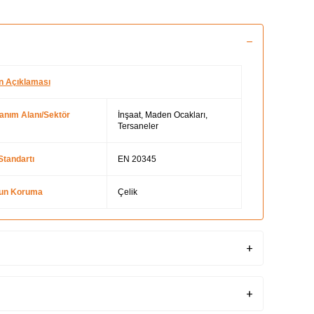
n Açıklaması
lanım Alanı/Sektör
İnşaat, Maden Ocakları,
Tersaneler
Standartı
EN 20345
un Koruma
Çelik