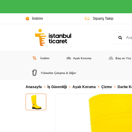
İndirim
Sipariş Takip
İndirim
Ayak Koruma
Baş ve Yüz
Yüksekte Çalışma & Diğer
Anasayfa
İş Güvenliği
Ayak Koruma
Çizme
Darbe K