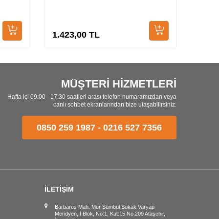
Çizme
1.423,00
TL
1.72
MÜŞTERİ HİZMETLERİ
Hafta içi 09:00 - 17:30 saatleri arası telefon numaramızdan veya
canlı sohbet ekranlarından bize ulaşabilirsiniz.
0850 259 1987
-
0216 527 7356
İLETİŞİM
Barbaros Mah. Mor Sümbül Sokak Varyap
Meridyen, I Blok, No:1, Kat:15 No:209 Ataşehir,