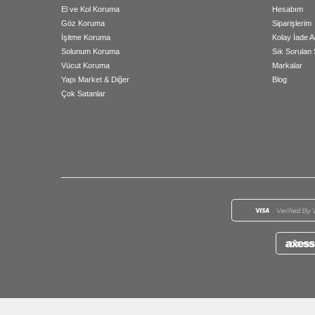
El ve Kol Koruma
Hesabım
Göz Koruma
Siparişlerim
İşitme Koruma
Kolay İade A
Solunum Koruma
Sık Sorulan 
Vücut Koruma
Markalar
Yapı Market & Diğer
Blog
Çok Satanlar