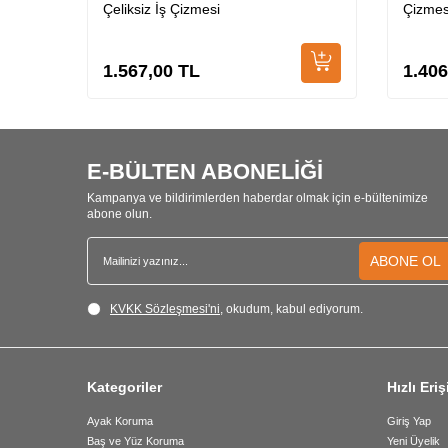
Çeliksiz İş Çizmesi
Çizmes
1.567,00
TL
1.406
E-BÜLTEN ABONELİĞİ
Kampanya ve bildirimlerden haberdar olmak için e-bültenimize
abone olun.
ABONE OL
KVKK Sözleşmesi'ni
, okudum, kabul ediyorum.
Kategoriler
Hızlı Eri
Ayak Koruma
Giriş Yap
Baş ve Yüz Koruma
Yeni Üyelik