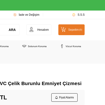
İade ve Değişim
S.S.S
ARA
Hesabım
Sepetim
(
0
)
e Koruma
Solunum Koruma
Vücut Koruma
PVC Çelik Burunlu Emniyet Çizmesi
TL
Fiyat Alarmı