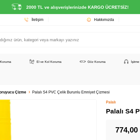
2000 TL ve alışverişlerinizde KARGO ÜCRETSİZ!
İletişim
Hakkımızda
 Koruma
El ve Kol Koruma
Göz Koruma
İşitm
oruyucu Çizme
Palalı S4 PVC Çelik Burunlu Emniyet Çizmesi
Palalı
Palalı S4 
774,00