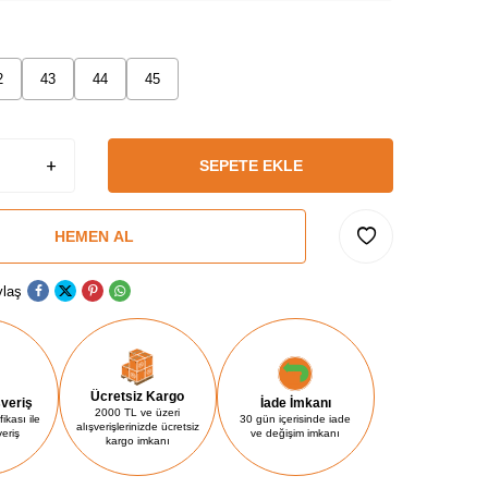
2
43
44
45
SEPETE EKLE
HEMEN AL
laş
Ücretsiz Kargo
şveriş
İade İmkanı
2000 TL ve üzeri
ikası ile
30 gün içerisinde iade
alışverişlerinizde ücretsiz
veriş
ve değişim imkanı
kargo imkanı