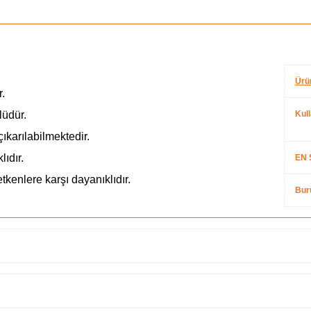
Ürü
r.
lüdür.
Kul
ıkarılabilmektedir.
ıdır.
EN 
tkenlere karşı dayanıklıdır.
Bur