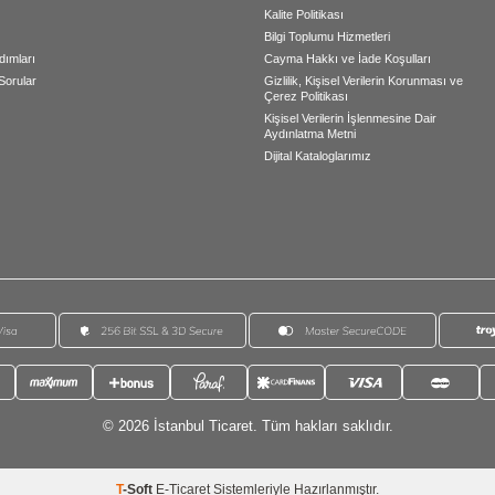
Kalite Politikası
Bilgi Toplumu Hizmetleri
dımları
Cayma Hakkı ve İade Koşulları
Sorular
Gizlilik, Kişisel Verilerin Korunması ve
Çerez Politikası
Kişisel Verilerin İşlenmesine Dair
Aydınlatma Metni
Dijital Kataloglarımız
© 2026 İstanbul Ticaret. Tüm hakları saklıdır.
T
-Soft
E-Ticaret
Sistemleriyle Hazırlanmıştır.