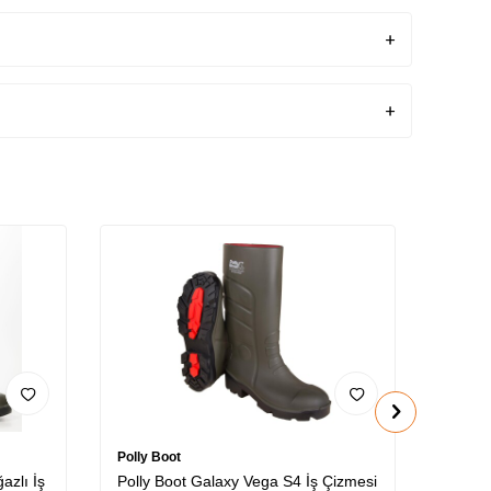
Polly Boot
Polly B
azlı İş
Polly Boot Galaxy Vega S4 İş Çizmesi
Polly 