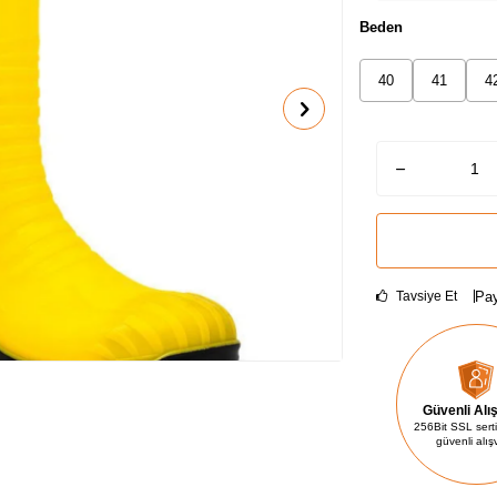
Beden
40
41
4
Pay
Tavsiye Et
Güvenli Alı
256Bit SSL sertif
güvenli alış