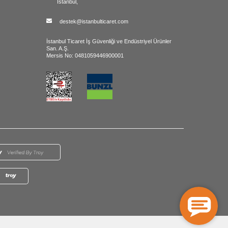
İstanbul,
destek@istanbulticaret.com
İstanbul Ticaret İş Güvenliği ve Endüstriyel Ürünler
San. A.Ş.
Mersis No: 0481059446900001