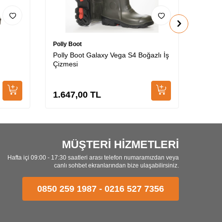
Polly Boot
Polly B
Polly Boot Galaxy Vega S4 Boğazlı İş
Polly 
Çizmesi
1.647,00
TL
1.42
MÜŞTERİ HİZMETLERİ
Hafta içi 09:00 - 17:30 saatleri arası telefon numaramızdan veya
canlı sohbet ekranlarından bize ulaşabilirsiniz.
0850 259 1987
-
0216 527 7356