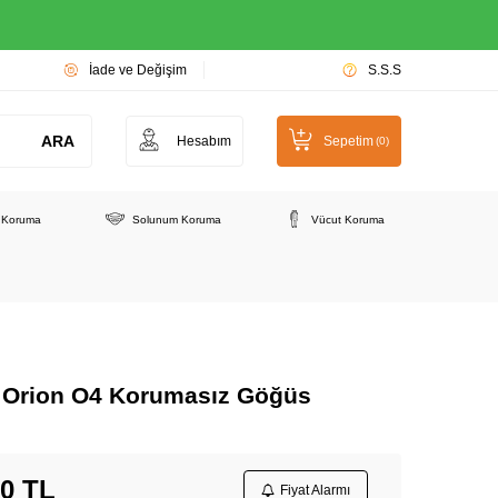
İade ve Değişim
S.S.S
ARA
Hesabım
Sepetim
(
0
)
e Koruma
Solunum Koruma
Vücut Koruma
t Orion O4 Korumasız Göğüs
00
TL
Fiyat Alarmı