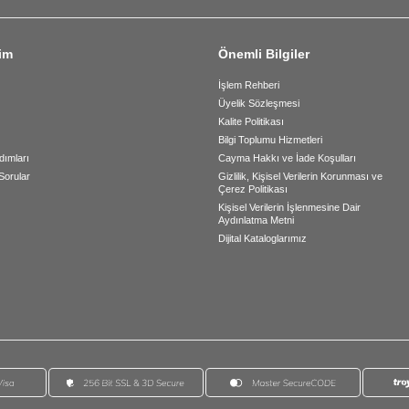
şim
Önemli Bilgiler
İşlem Rehberi
Üyelik Sözleşmesi
Kalite Politikası
Bilgi Toplumu Hizmetleri
dımları
Cayma Hakkı ve İade Koşulları
Sorular
Gizlilik, Kişisel Verilerin Korunması ve
Çerez Politikası
Kişisel Verilerin İşlenmesine Dair
Aydınlatma Metni
Dijital Kataloglarımız