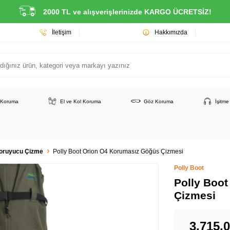
2000 TL ve alışverişlerinizde KARGO ÜCRETSİZ!
İletişim
Hakkımızda
 Koruma
El ve Kol Koruma
Göz Koruma
İşitm
oruyucu Çizme
Polly Boot Orion O4 Korumasız Göğüs Çizmesi
Polly Boot
Polly Boo
Çizmesi
3.715,