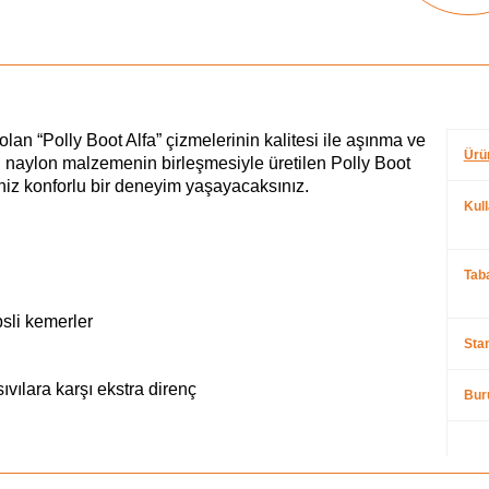
an “Polly Boot Alfa” çizmelerinin kalitesi ile aşınma ve
Ürü
rlu naylon malzemenin birleşmesiyle üretilen Polly Boot
iz konforlu bir deneyim yaşayacaksınız.
Kul
Taba
ipsli kemerler
Stan
vılara karşı ekstra direnç
Bur