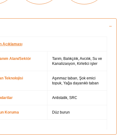
n Açıklaması
lanım Alanı/Sektör
Tarım, Balıkçılık, Avcılık, Su ve
Kanalizasyon, Kirletici işler
n Teknolojisi
Aşınmaz taban, Şok emici
topuk, Yağa dayanıklı taban
dartlar
Antistatik, SRC
un Koruma
Düz burun