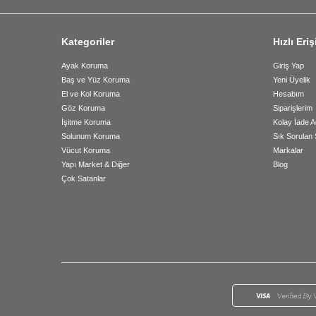
Kategoriler
Hızlı Eri
Ayak Koruma
Giriş Yap
Baş ve Yüz Koruma
Yeni Üyelik
El ve Kol Koruma
Hesabım
Göz Koruma
Siparişlerim
İşitme Koruma
Kolay İade A
Solunum Koruma
Sık Sorulan 
Vücut Koruma
Markalar
Yapı Market & Diğer
Blog
Çok Satanlar