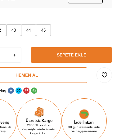
2
43
44
45
SEPETE EKLE
HEMEN AL
laş
Ücretsiz Kargo
şveriş
İade İmkanı
2000 TL ve üzeri
ikası ile
30 gün içerisinde iade
alışverişlerinizde ücretsiz
veriş
ve değişim imkanı
kargo imkanı