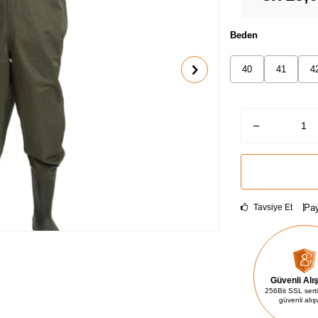
Beden
40
41
4
Pay
Tavsiye Et
Güvenli Alı
256Bit SSL sertif
güvenli alış