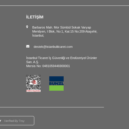
İLETİŞİM
Barbaros Mah. Mor Sümbül Sokak Varyap
Meridyen, I Blok, No:1, Kat:15 No:209 Ataşehir,
İstanbul,
destek@istanbulticaret.com
İstanbul Ticaret İş Güvenliği ve Endüstriyel Ürünler
San. A.Ş.
Mersis No: 0481059446900001