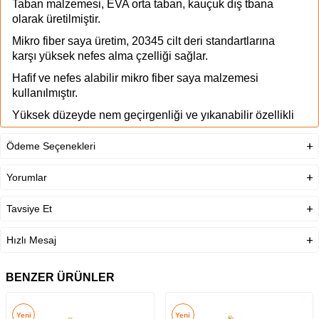
Taban malzemesi, EVA orta taban, kauçuk dış tbana
olarak üretilmiştir.
Mikro fiber saya üretim, 20345 cilt deri standartlarına
karşı yüksek nefes alma çzelliği sağlar.
Hafif ve nefes alabilir mikro fiber saya malzemesi
kullanılmıştır.
Yüksek düzeyde nem geçirgenliği ve yıkanabilir özellikli
saya.
Ödeme Seçenekleri
Çıkarılabilir konforlu memory foam iç tabanlık (mostra).
EVA orta taban, antibakteriyel özellikte oluğ ısı yalıtımı
Yorumlar
bulunur.
Tavsiye Et
Kayma, yüksek ısı, kimyasal riskine karşı kauçuk dış
taban (HRO) kullanışmıştır.
Hızlı Mesaj
Cam elyaf kaplı geniş kalıplı Fiberglas burun koruma.
%100 metal içermeyen ürün.
BENZER ÜRÜNLER
Batma riskine karşı tekstil ara taban.
ESD sertifikalı.
Yeni
Yeni