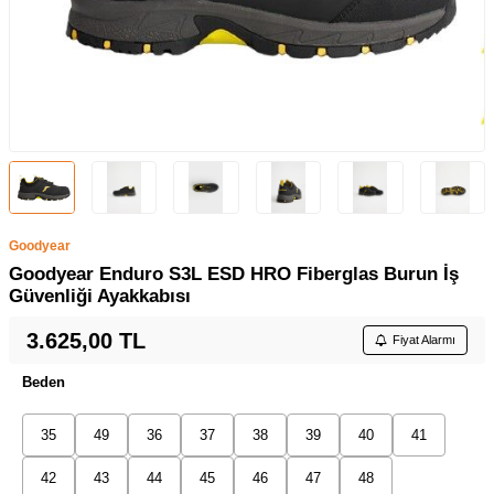
Goodyear
Goodyear Enduro S3L ESD HRO Fiberglas Burun İş
Güvenliği Ayakkabısı
3.625,00
TL
Fiyat Alarmı
Beden
35
49
36
37
38
39
40
41
42
43
44
45
46
47
48