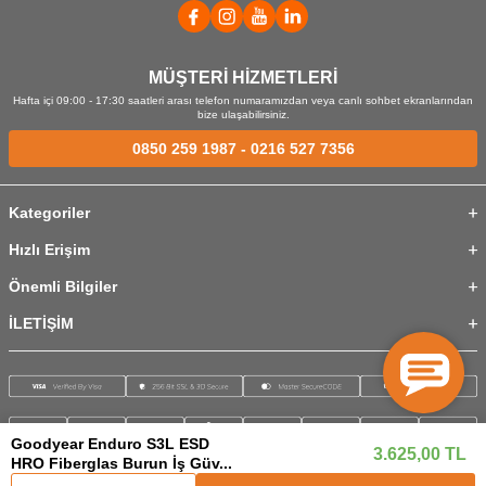
MÜŞTERİ HİZMETLERİ
Hafta içi 09:00 - 17:30 saatleri arası telefon numaramızdan veya canlı sohbet ekranlarından
bize ulaşabilirsiniz.
0850 259 1987
-
0216 527 7356
Kategoriler
Hızlı Erişim
Önemli Bilgiler
İLETİŞİM
Goodyear Enduro S3L ESD
3.625,00
TL
HRO Fiberglas Burun İş Güv...
© 2026 İstanbul Ticaret. Tüm hakları saklıdır.