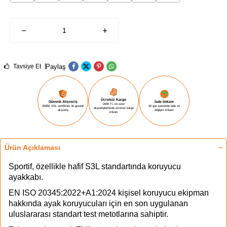
Paylaş
Tavsiye Et
Ücretsiz Kargo
Güvenli Alışveriş
İade İmkanı
2000 TL ve üzeri
256Bit SSL sertifikası ile güvenli
30 gün içerisinde iade ve
alışverişlerinizde ücretsiz kargo
alışveriş
değişim imkanı
imkanı
Ürün Açıklaması
Sportif, özellikle hafif S3L standartında koruyucu
ayakkabı.
EN ISO 20345:2022+A1:2024 kişisel koruyucu ekipman
hakkında ayak koruyucuları için en son uygulanan
uluslararası standart test metotlarına sahiptir.