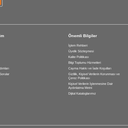
şim
Önemli Bilgiler
İşlem Rehberi
Üyelik Sözleşmesi
Kalite Politikası
Bilgi Toplumu Hizmetleri
dımları
Cayma Hakkı ve İade Koşulları
Sorular
Gizlilik, Kişisel Verilerin Korunması ve
Çerez Politikası
Kişisel Verilerin İşlenmesine Dair
Aydınlatma Metni
Dijital Kataloglarımız