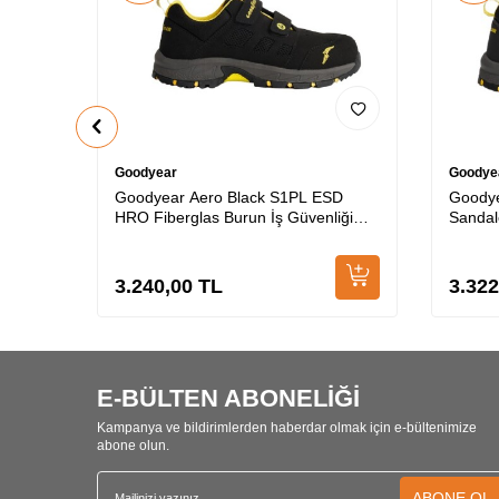
Goodyear
Goodye
Goodyear Aero Black S1PL ESD
Goodye
HRO Fiberglas Burun İş Güvenliği
Sandal
Ayakkabısı
Güvenl
3.240,00
TL
3.322
E-BÜLTEN ABONELİĞİ
Kampanya ve bildirimlerden haberdar olmak için e-bültenimize
abone olun.
ABONE OL