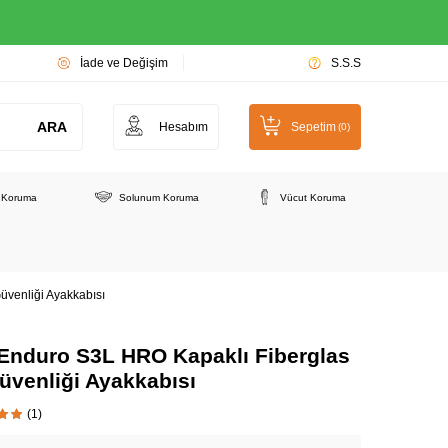
İade ve Değişim
S.S.S
ARA
Hesabım
Sepetim
(
0
)
e Koruma
Solunum Koruma
Vücut Koruma
üvenliği Ayakkabısı
Enduro S3L HRO Kapaklı Fiberglas
üvenliği Ayakkabısı
(1)