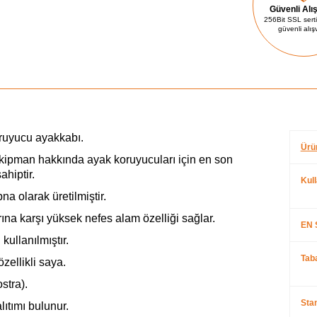
Güvenli Alı
256Bit SSL sertif
güvenli alış
koruyucu ayakkabı.
Ürü
ipman hakkında ayak koruyucuları için en son
ahiptir.
Kul
a olarak üretilmiştir.
rına karşı yüksek nefes alam özelliği sağlar.
EN 
kullanılmıştır.
Taba
zellikli saya.
stra).
Stan
lıtımı bulunur.