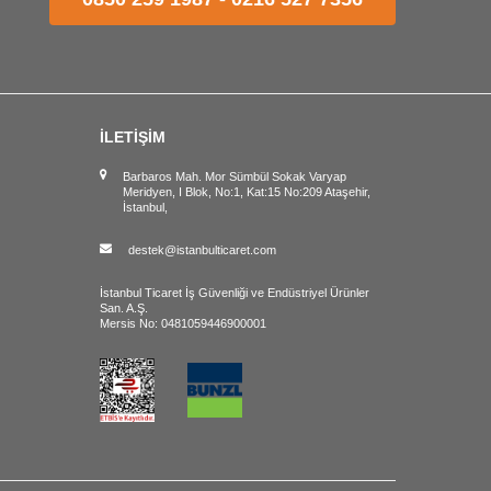
İLETİŞİM
Barbaros Mah. Mor Sümbül Sokak Varyap
Meridyen, I Blok, No:1, Kat:15 No:209 Ataşehir,
İstanbul,
destek@istanbulticaret.com
İstanbul Ticaret İş Güvenliği ve Endüstriyel Ürünler
San. A.Ş.
Mersis No: 0481059446900001