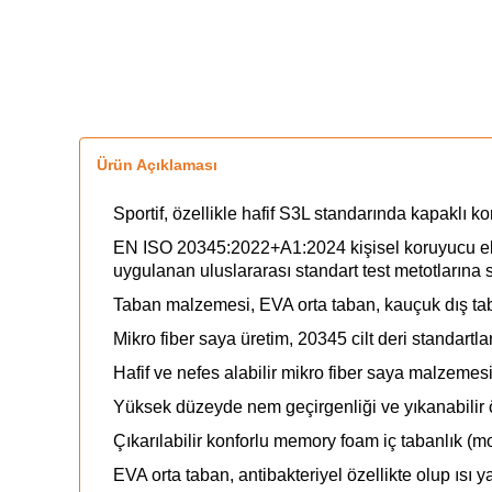
Ürün Açıklaması
Sportif, özellikle hafif S3L standarında kapaklı 
EN ISO 20345:2022+A1:2024 kişisel koruyucu ek
uygulanan uluslararası standart test metotlarına s
Taban malzemesi, EVA orta taban, kauçuk dış tabn
Mikro fiber saya üretim, 20345 cilt deri standartla
Hafif ve nefes alabilir mikro fiber saya malzemesi 
Yüksek düzeyde nem geçirgenliği ve yıkanabilir ö
Çıkarılabilir konforlu memory foam iç tabanlık (mo
EVA orta taban, antibakteriyel özellikte olup ısı ya