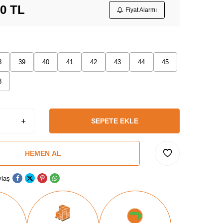
00
TL
Fiyat Alarmı
8
39
40
41
42
43
44
45
8
SEPETE EKLE
HEMEN AL
laş