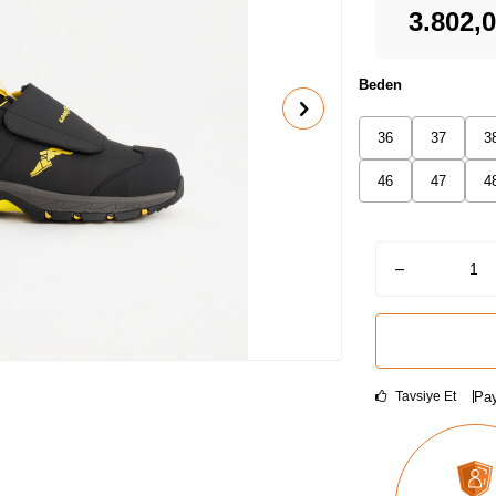
3.802,
Beden
36
37
3
46
47
4
Pay
Tavsiye Et