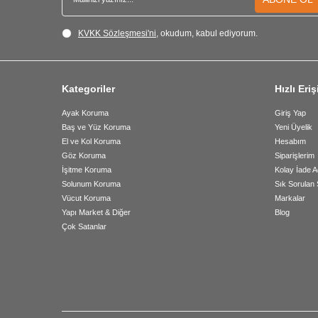
KVKK Sözleşmesi'ni
, okudum, kabul ediyorum.
Kategoriler
Hızlı Eri
Ayak Koruma
Giriş Yap
Baş ve Yüz Koruma
Yeni Üyelik
El ve Kol Koruma
Hesabım
Göz Koruma
Siparişlerim
İşitme Koruma
Kolay İade A
Solunum Koruma
Sık Sorulan 
Vücut Koruma
Markalar
Yapı Market & Diğer
Blog
Çok Satanlar