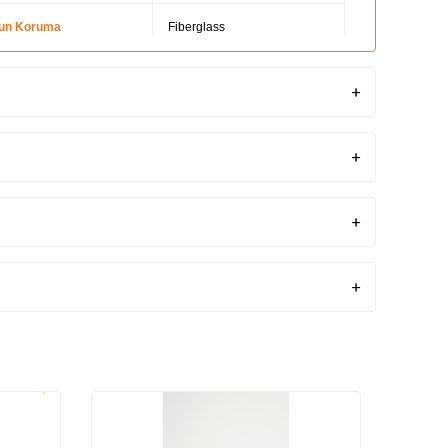
un Koruma
Fiberglass
a
Mikro fiber saya