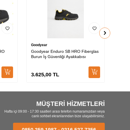
Goodyear
Goody
HRO
Goodyear Enduro SB HRO Fiberglas
Goody
Burun İş Güvenliği Ayakkabısı
Fiberg
Ayakk
3.625,00
TL
3.71
MÜŞTERİ HİZMETLERİ
Hafta içi 09:00 - 17:30 saatleri arası telefon numaramızdan veya
canlı sohbet ekranlarından bize ulaşabilirsiniz.
0850 259 1987
-
0216 527 7356