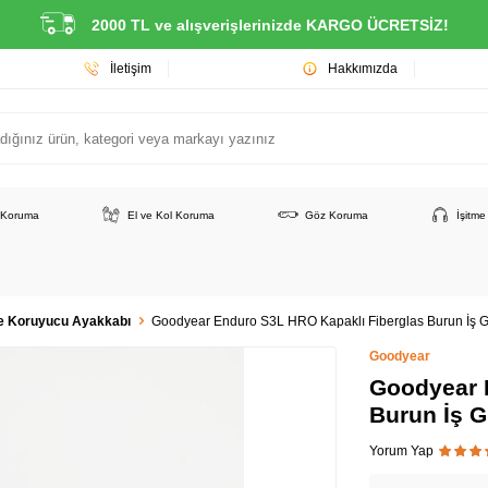
2000 TL ve alışverişlerinizde KARGO ÜCRETSİZ!
İletişim
Hakkımızda
 Koruma
El ve Kol Koruma
Göz Koruma
İşitm
e Koruyucu Ayakkabı
Goodyear Enduro S3L HRO Kapaklı Fiberglas Burun İş G
Goodyear
Goodyear 
Burun İş G
Yorum Yap