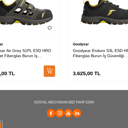
ar
Goodyear
ar Air Grey S1PL ESD HRO
Goodyear Enduro S3L ESD 
et Fiberglas Burun İş
Fiberglas Burun İş Güvenliği
iği Ayakkabısı
Ayakkabısı
,00
TL
3.625,00
TL
SOSYAL MEDYADAN BİZİ TAKİP EDİN