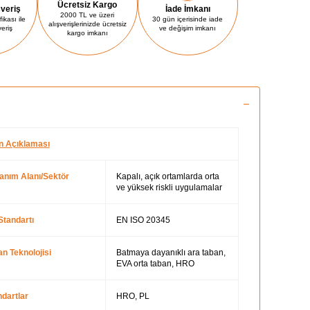
Ücretsiz Kargo
şveriş
İade İmkanı
2000 TL ve üzeri
ikası ile
30 gün içerisinde iade
alışverişlerinizde ücretsiz
veriş
ve değişim imkanı
kargo imkanı
n Açıklaması
lanım Alanı/Sektör
Kapalı, açık ortamlarda orta
ve yüksek riskli uygulamalar
Standartı
EN ISO 20345
n Teknolojisi
Batmaya dayanıklı ara taban,
EVA orta taban, HRO
dartlar
HRO, PL