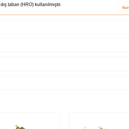
dış taban (HRO) kullanılmıştır.
Bur
ruma.
Say
ulamalar.