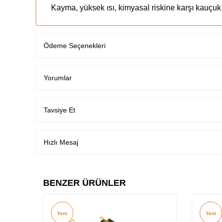
Kayma, yüksek ısı, kimyasal riskine karşı kauçuk 
Cam elyaf kaplı geniş kalıplı Fiberglas burun ko
%100 metal içermeyen ürün.
Ödeme Seçenekleri
Batma riskine karşı tekstil ara taban.
ESD sertifikalı.
Yorumlar
Kapalı, açık ortamlarda orta ve yüksek riskli uyg
Tavsiye Et
Hızlı Mesaj
BENZER ÜRÜNLER
Yeni
Yeni