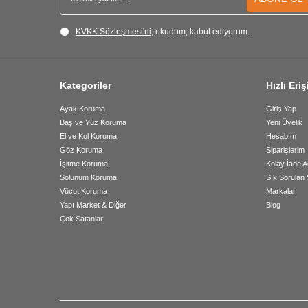
KVKK Sözleşmesi'ni
, okudum, kabul ediyorum.
Kategoriler
Hızlı Eri
Ayak Koruma
Giriş Yap
Baş ve Yüz Koruma
Yeni Üyelik
El ve Kol Koruma
Hesabım
Göz Koruma
Siparişlerim
İşitme Koruma
Kolay İade A
Solunum Koruma
Sık Sorulan 
Vücut Koruma
Markalar
Yapı Market & Diğer
Blog
Çok Satanlar