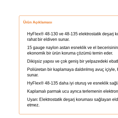
Ürün Açıklaması
HyFlex® 48-130 ve 48-135 elektrostatik deşarj kor
rahat bir eldiven sunar.
15 gauge naylon astarı esneklik ve el becerisinin
ekonomik bir ürün koruma çözümü temin eder.
Dikişsiz yapısı ve çok geniş bir yelpazedeki ebatl
Poliüretan bir kaplamaya daldırılmış avuç içiyle,
sunar.
HyFlex® 48-135 daha iyi oturuş ve esneklik sağla
Kaplamalı parmak ucu ayrıca terlemenin elektron
Uyarı: Elektrostatik deşarj koruması sağlayan eldi
etmez.
İçinde akım bulunan telleri tutmak veya elektri