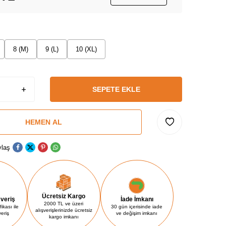
8 (M)
9 (L)
10 (XL)
SEPETE EKLE
HEMEN AL
laş
Ücretsiz Kargo
şveriş
İade İmkanı
2000 TL ve üzeri
ikası ile
30 gün içerisinde iade
alışverişlerinizde ücretsiz
veriş
ve değişim imkanı
kargo imkanı