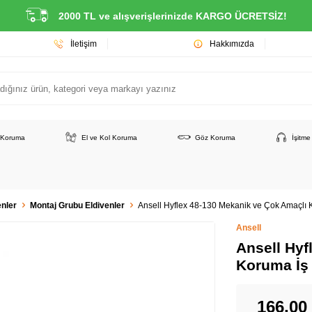
2000 TL ve alışverişlerinizde KARGO ÜCRETSİZ!
İletişim
Hakkımızda
 Koruma
El ve Kol Koruma
Göz Koruma
İşitm
nler
Montaj Grubu Eldivenler
Ansell Hyflex 48-130 Mekanik ve Çok Amaçlı 
Ansell
Ansell Hyf
Koruma İş 
166,00