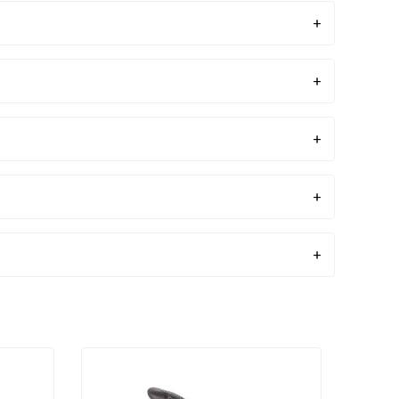
et Stili
Örgü Bilek
k Grubu
Kategori 2
statik
Evet
eks İçermez
Hayır
kon İçermez
Hayır