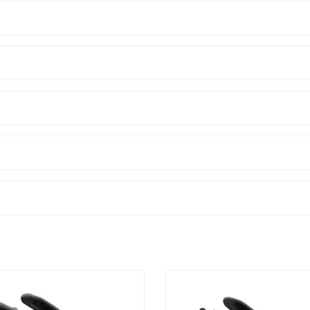
Manş
Ris
Anti
Lat
Sili