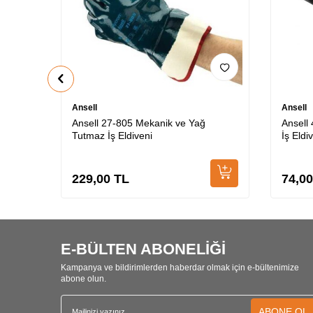
Ansell
Ansell
Ansell 27-805 Mekanik ve Yağ
Ansell
Tutmaz İş Eldiveni
İş Eldi
229,00
TL
74,00
E-BÜLTEN ABONELİĞİ
Kampanya ve bildirimlerden haberdar olmak için e-bültenimize
abone olun.
ABONE OL