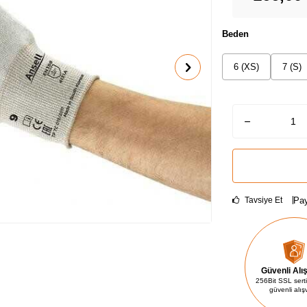
Beden
6 (XS)
7 (S)
Pay
Tavsiye Et
Güvenli Alı
256Bit SSL sertif
güvenli alış