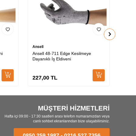
Ansell
Ansell
ni
Ansell 48-711 Edge Kesilmeye
Ansell
Dayanıklı İş Eldiveni
Aşınm
Perfor
227,00
TL
556,
MÜŞTERİ HİZMETLERİ
Hafta içi 09:00 - 17:30 saatleri arası telefon numaramızdan veya
canlı sohbet ekranlarından bize ulaşabilirsiniz.
0850 259 1987
-
0216 527 7356