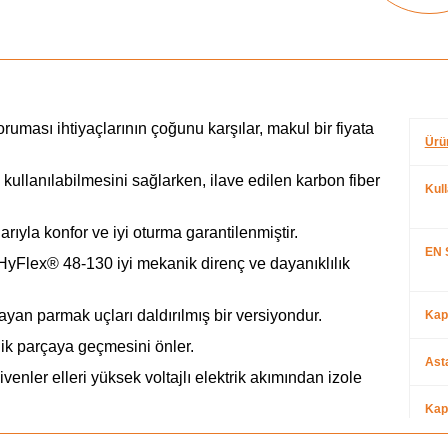
uması ihtiyaçlarının çoğunu karşılar, makul bir fiyata
Ürü
 kullanılabilmesini sağlarken, ilave edilen karbon fiber
Kul
arıyla konfor ve iyi oturma garantilenmiştir.
EN 
 HyFlex® 48-130 iyi mekanik direnç ve dayanıklılık
yan parmak uçları daldırılmış bir versiyondur.
Kap
ik parçaya geçmesini önler.
Ast
venler elleri yüksek voltajlı elektrik akımından izole
Kap
k akımına karşı koruma sağlamak amacıyla kullanmayın.