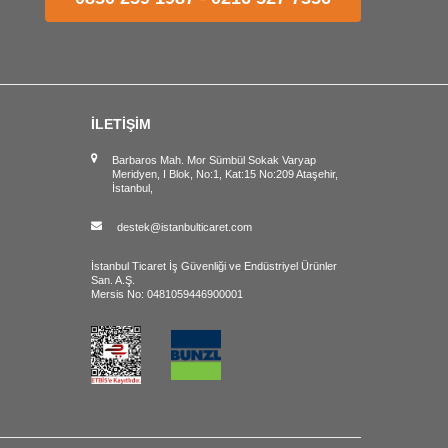
İLETİŞİM
Barbaros Mah. Mor Sümbül Sokak Varyap
Meridyen, I Blok, No:1, Kat:15 No:209 Ataşehir,
İstanbul,
destek@istanbulticaret.com
İstanbul Ticaret İş Güvenliği ve Endüstriyel Ürünler
San. A.Ş.
Mersis No: 0481059446900001