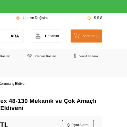
İade ve Değişim
S.S.S
ARA
Hesabım
Sepetim
(
0
)
e Koruma
Solunum Koruma
Vücut Koruma
Koruma İş Eldiveni
lex 48-130 Mekanik ve Çok Amaçlı
Eldiveni
TL
Fiyat Alarmı