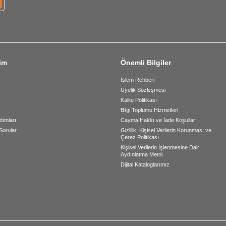
şim
Önemli Bilgiler
İşlem Rehberi
Üyelik Sözleşmesi
Kalite Politikası
Bilgi Toplumu Hizmetleri
dımları
Cayma Hakkı ve İade Koşulları
Sorular
Gizlilik, Kişisel Verilerin Korunması ve
Çerez Politikası
Kişisel Verilerin İşlenmesine Dair
Aydınlatma Metni
Dijital Kataloglarımız