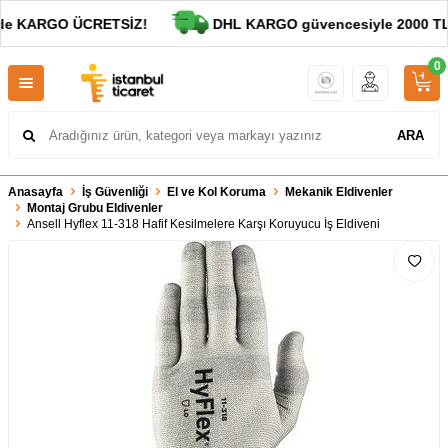
de KARGO ÜCRETSİZ!
DHL KARGO güvencesiyle 2000 TL ve
0
ARA
Anasayfa
İş Güvenliği
El ve Kol Koruma
Mekanik Eldivenler
Montaj Grubu Eldivenler
Ansell Hyflex 11-318 Hafif Kesilmelere Karşı Koruyucu İş Eldiveni