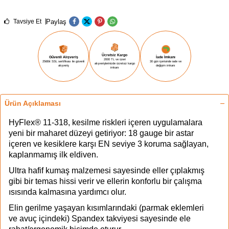
Paylaş
Tavsiye Et
Ücretsiz Kargo
Güvenli Alışveriş
İade İmkanı
2000 TL ve üzeri
256Bit SSL sertifikası ile güvenli
30 gün içerisinde iade ve
alışverişlerinizde ücretsiz kargo
alışveriş
değişim imkanı
imkanı
Ürün Açıklaması
HyFlex® 11-318, kesilme riskleri içeren uygulamalara
yeni bir maharet düzeyi getiriyor: 18 gauge bir astar
içeren ve kesiklere karşı EN seviye 3 koruma sağlayan,
kaplanmamış ilk eldiven.
Ultra hafif kumaş malzemesi sayesinde eller çıplakmış
gibi bir temas hissi verir ve ellerin konforlu bir çalışma
ısısında kalmasına yardımcı olur.
Elin gerilme yaşayan kısımlarındaki (parmak eklemleri
ve avuç içindeki) Spandex takviyesi sayesinde ele