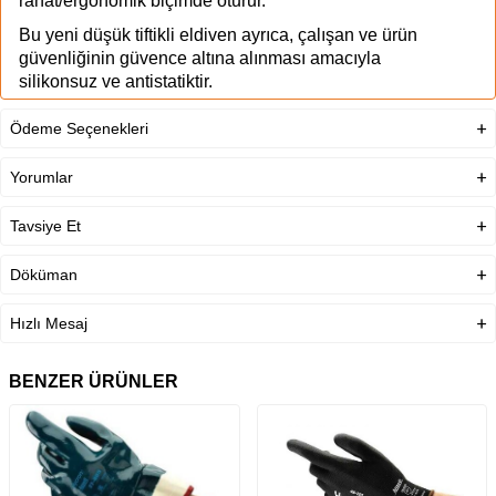
rahat/ergonomik biçimde oturur.
Bu yeni düşük tiftikli eldiven ayrıca, çalışan ve ürün
güvenliğinin güvence altına alınması amacıyla
silikonsuz ve antistatiktir.
Dahası, plastik torbalarda silikon kontaminasyonu
Ödeme Seçenekleri
oluşumunu engellemek amacıyla spesifik bir ambalaj
geliştirilmiştir.
Yorumlar
Ürün Açıklaması
Tavsiye Et
Kullanım Alanı/Sektör
Otomotiv, Kimyasal, Makine
Döküman
EN Standartı
EN 388:2016, EN 420:2003 +
A1:2009
Hızlı Mesaj
Astar Malzemesi
DYNEEMA® DİAMOND
TECHNOLOGY
BENZER ÜRÜNLER
Antistatik
Evet
Lateks İçermez
Evet