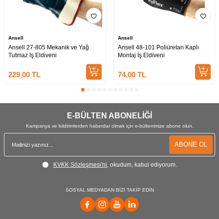
Ansell
Ansell
Ansell 27-805 Mekanik ve Yağ
Ansell 48-101 Poliüretan Kaplı
Tutmaz İş Eldiveni
Montaj İş Eldiveni
229,00
TL
74,00
TL
E-BÜLTEN ABONELİĞİ
Kampanya ve bildirimlerden haberdar olmak için e-bültenimize abone olun.
ABONE OL
KVKK Sözleşmesi'ni
, okudum, kabul ediyorum.
SOSYAL MEDYADAN BİZİ TAKİP EDİN