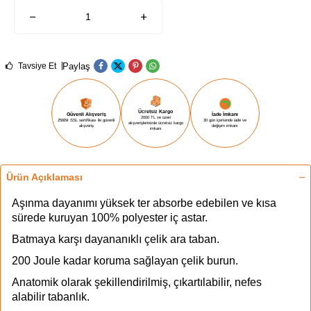
Paylaş
Tavsiye Et
Ücretsiz Kargo
Güvenli Alışveriş
İade İmkanı
2000 TL ve üzeri
256Bit SSL sertifikası ile güvenli
30 gün içerisinde iade ve
alışverişlerinizde ücretsiz kargo
alışveriş
değişim imkanı
imkanı
Ürün Açıklaması
Aşınma dayanımı yüksek ter absorbe edebilen ve kısa
sürede kuruyan 100% polyester iç astar.
Batmaya karşı dayananıklı çelik ara taban.
200 Joule kadar koruma sağlayan çelik burun.
Anatomik olarak şekillendirilmiş, çıkartılabilir, nefes
alabilir tabanlık.