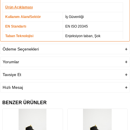
Ürün Açıklaması
Kullanım Alanı/Sektör
İş Güvenliği
EN Standartı
EN ISO 20345
Taban Teknolojisi
Enjeksiyon taban, Şok
absorbisiyon, Poliüretan dış taban
Ödeme Seçenekleri
Standartlar
Antistatik, S3, SRC
Burun Koruma
Çelik
Yorumlar
Tavsiye Et
Hızlı Mesaj
BENZER ÜRÜNLER