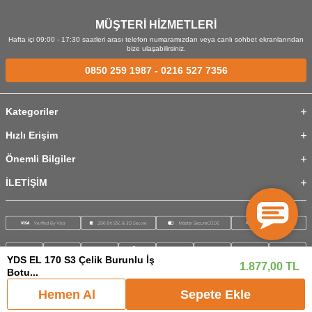
MÜŞTERİ HİZMETLERİ
Hafta içi 09:00 - 17:30 saatleri arası telefon numaramızdan veya canlı sohbet ekranlarından
bize ulaşabilirsiniz.
0850 259 1987
-
0216 527 7356
Kategoriler
Hızlı Erişim
Önemli Bilgiler
İLETİŞİM
YDS EL 170 S3 Çelik Burunlu İş
1.877,00
TL
Botu...
© 2026 İstanbul Ticaret. Tüm hakları saklıdır.
Hemen Al
Sepete Ekle
T
-Soft
E-Ticaret
Sistemleriyle Hazırlanmıştır.