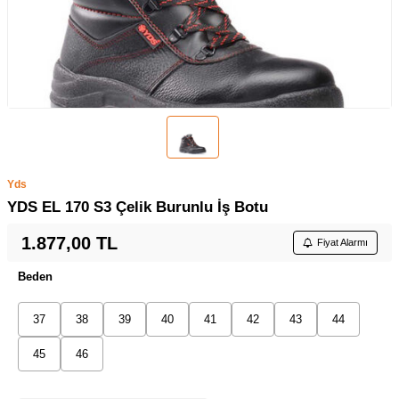
Yds
YDS EL 170 S3 Çelik Burunlu İş Botu
1.877,00
TL
Fiyat Alarmı
Beden
37
38
39
40
41
42
43
44
45
46