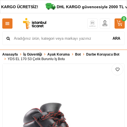
 KARGO ÜCRETSİZ!
DHL KARGO güvencesiyle 2000 TL ve 
0
ARA
Anasayfa
İş Güvenliği
Ayak Koruma
Bot
Darbe Koruyucu Bot
YDS EL 170 S3 Çelik Burunlu İş Botu