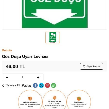
Decota
Göz Duşu Uyarı Levhası
46,00
TL
Fiyat Alarmı
Paylaş
Tavsiye Et
Ücretsiz Kargo
Güvenli Alışveriş
İade İmkanı
2000 TL ve üzeri
256Bit SSL sertifikası ile güvenli
30 gün içerisinde iade ve
alışverişlerinizde ücretsiz kargo
alışveriş
değişim imkanı
imkanı