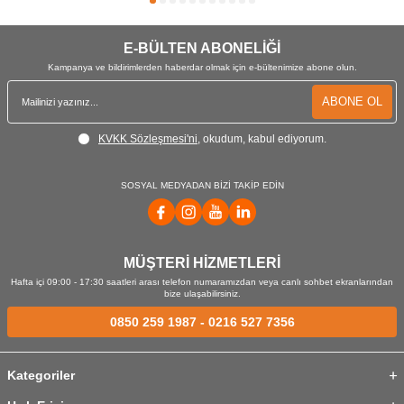
E-BÜLTEN ABONELİĞİ
Kampanya ve bildirimlerden haberdar olmak için e-bültenimize abone olun.
ABONE OL
KVKK Sözleşmesi'ni
, okudum, kabul ediyorum.
SOSYAL MEDYADAN BİZİ TAKİP EDİN
MÜŞTERİ HİZMETLERİ
Hafta içi 09:00 - 17:30 saatleri arası telefon numaramızdan veya canlı sohbet ekranlarından
bize ulaşabilirsiniz.
0850 259 1987
-
0216 527 7356
Kategoriler