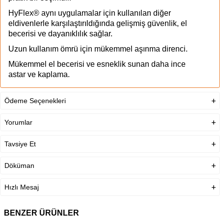
HyFlex® aynı uygulamalar için kullanılan diğer
eldivenlerle karşılaştırıldığında gelişmiş güvenlik, el
becerisi ve dayanıklılık sağlar.
Uzun kullanım ömrü için mükemmel aşınma direnci.
Mükemmel el becerisi ve esneklik sunan daha ince
astar ve kaplama.
HyFlex® 48-100 hassasiyet gereken durumlarda
ekstrem dokunma hassasiyeti sağlar.
Ödeme Seçenekleri
Proses kalitesini sağlamak ve çapraz bulaşmayı
Yorumlar
önlemek için beyaz renk.
Tavsiye Et
Ürün Açıklaması
Kullanım Alanı/Sektör
Makina ve Ekipmanlar, Otomotiv
Döküman
EN Standartı
EN 388:2016, EN ISO 21420:2020
Hızlı Mesaj
Kaplama Rengi
Beyaz
BENZER ÜRÜNLER
Astar Malzemesi
Naylon