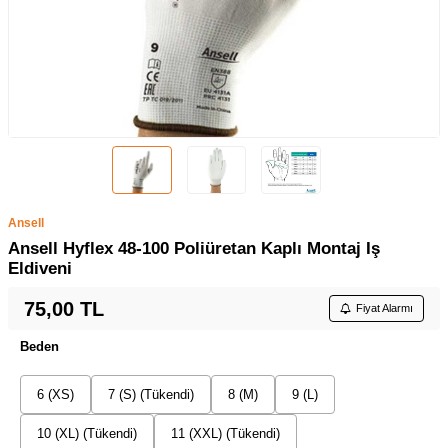
Ansell
Ansell Hyflex 48-100 Poliüretan Kaplı Montaj Iş
Eldiveni
75,00
TL
Fiyat Alarmı
Beden
6 (XS)
7 (S) (Tükendi)
8 (M)
9 (L)
10 (XL) (Tükendi)
11 (XXL) (Tükendi)