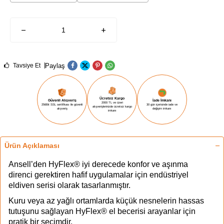
Paylaş
Tavsiye Et
Ücretsiz Kargo
Güvenli Alışveriş
İade İmkanı
2000 TL ve üzeri
256Bit SSL sertifikası ile güvenli
30 gün içerisinde iade ve
alışverişlerinizde ücretsiz kargo
alışveriş
değişim imkanı
imkanı
Ürün Açıklaması
Ansell’den HyFlex® iyi derecede konfor ve aşınma
direnci gerektiren hafif uygulamalar için endüstriyel
eldiven serisi olarak tasarlanmıştır.
Kuru veya az yağlı ortamlarda küçük nesnelerin hassas
tutuşunu sağlayan HyFlex® el becerisi arayanlar için
pratik bir seçimdir.