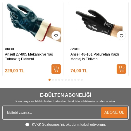
Kaplama Malzemesi
Poliüretan
Manşet Stili
Örgü Bilek
Risk Grubu
Kategori 2
Antistatik
Hayır
Lateks İçermez
Hayır
Ansell
Ansell
Silikon İçermez
Hayır
Ansell 27-805 Mekanik ve Yağ
Ansell 48-101 Poliüretan Kaplı
Tutmaz İş Eldiveni
Montaj İş Eldiveni
229,00
TL
74,00
TL
E-BÜLTEN ABONELİĞİ
Kampanya ve bildirimlerden haberdar olmak için e-bültenimize abone olun.
ABONE OL
KVKK Sözleşmesi'ni
, okudum, kabul ediyorum.