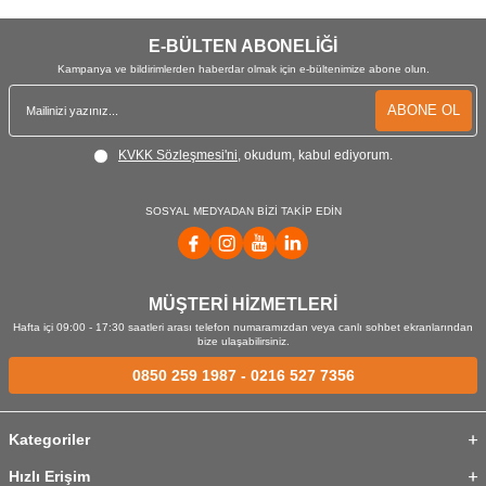
takmayı ve kancaların ya da karabinaların kolayca
serbest bırakılmasını sağlar.
E-BÜLTEN ABONELİĞİ
Kampanya ve bildirimlerden haberdar olmak için e-bültenimize abone olun.
Darbe ve düşüş göstergeleri, kemerin hasarlı olup
olmadığını kontrol etmeyi kolaylaştırır ve kullanmak için
ABONE OL
güvenli olduğundan emin olunmasını sağlar.
KVKK Sözleşmesi'ni
, okudum, kabul ediyorum.
SOSYAL MEDYADAN BİZİ TAKİP EDİN
MÜŞTERİ HİZMETLERİ
Hafta içi 09:00 - 17:30 saatleri arası telefon numaramızdan veya canlı sohbet ekranlarından
bize ulaşabilirsiniz.
0850 259 1987
-
0216 527 7356
Kategoriler
Hızlı Erişim