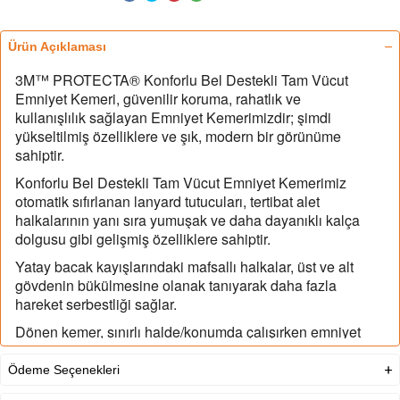
Ürün Açıklaması
3M™ PROTECTA® Konforlu Bel Destekli Tam Vücut
Emniyet Kemeri, güvenilir koruma, rahatlık ve
kullanışlılık sağlayan Emniyet Kemerimizdir; şimdi
yükseltilmiş özelliklere ve şık, modern bir görünüme
sahiptir.
Konforlu Bel Destekli Tam Vücut Emniyet Kemerimiz
otomatik sıfırlanan lanyard tutucuları, tertibat alet
halkalarının yanı sıra yumuşak ve daha dayanıklı kalça
dolgusu gibi gelişmiş özelliklere sahiptir.
Yatay bacak kayışlarındaki mafsallı halkalar, üst ve alt
gövdenin bükülmesine olanak tanıyarak daha fazla
hareket serbestliği sağlar.
Dönen kemer, sınırlı halde/konumda çalışırken emniyet
kemeri içerisinde harekete olanak tanır.
Ödeme Seçenekleri
Güvenli ve kullanışlı bir şekilde yerleştirilmiş ön D
halkası dengede ve merkezde kalmanıza yardımcı olur.