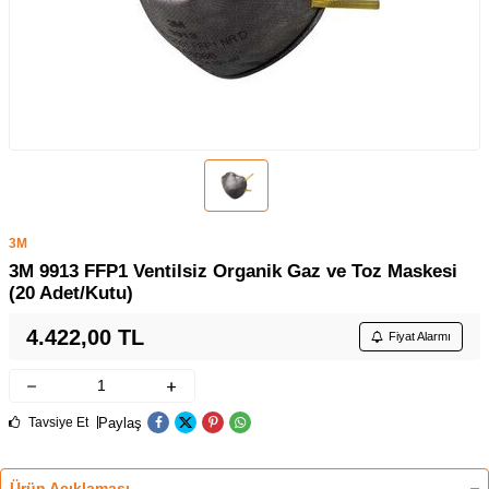
3M
3M 9913 FFP1 Ventilsiz Organik Gaz ve Toz Maskesi
(20 Adet/Kutu)
4.422,00
TL
Fiyat Alarmı
Paylaş
Tavsiye Et
Ürün Açıklaması