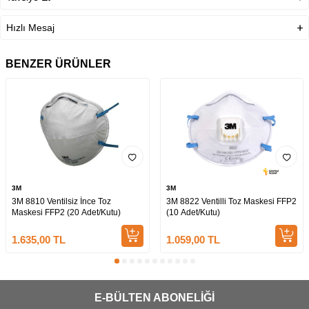
Hızlı Mesaj
BENZER ÜRÜNLER
3M
3M
3M 8810 Ventilsiz İnce Toz
3M 8822 Ventilli Toz Maskesi FFP2
Maskesi FFP2 (20 Adet/Kutu)
(10 Adet/Kutu)
1.635,00
TL
1.059,00
TL
E-BÜLTEN ABONELİĞİ