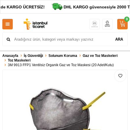
zde KARGO ÜCRETSİZ!
DHL KARGO güvencesiyle 2000 TL v
0
ARA
Anasayfa
İş Güvenliği
Solunum Koruma
Gaz ve Toz Maskeleri
Toz Maskeleri
3M 9913 FFP1 Ventilsiz Organik Gaz ve Toz Maskesi (20 Adet/Kutu)