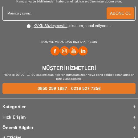
Kampanya ve bildirimlerden haberdar olmak için e-bültenimize abone olun.
ABONE OL
KVKK Sözleşmesi'ni
, okudum, kabul ediyorum.
SOSYAL MEDYADAN BİZİ TAKİP EDİN
MÜŞTERİ HİZMETLERİ
Hafta içi 09:00 - 17:30 saatleri arası telefon numaramızdan veya canlı sohbet ekranlarından
bize ulaşabilirsiniz.
0850 259 1987
-
0216 527 7356
Kategoriler
Hızlı Erişim
Önemli Bilgiler