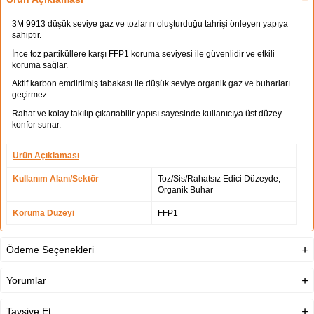
3M 9913 düşük seviye gaz ve tozların oluşturduğu tahrişi önleyen yapıya
sahiptir.
İnce toz partiküllere karşı FFP1 koruma seviyesi ile güvenlidir ve etkili
koruma sağlar.
Aktif karbon emdirilmiş tabakası ile düşük seviye organik gaz ve buharları
geçirmez.
Rahat ve kolay takılıp çıkarıabilir yapısı sayesinde kullanıcıya üst düzey
konfor sunar.
Ürün Açıklaması
Kullanım Alanı/Sektör
Toz/Sis/Rahatsız Edici Düzeyde,
Organik Buhar
Koruma Düzeyi
FFP1
Ödeme Seçenekleri
Yorumlar
Tavsiye Et