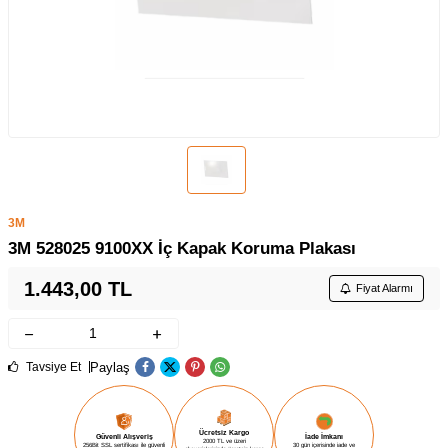
3M
3M 528025 9100XX İç Kapak Koruma Plakası
1.443,00
TL
Fiyat Alarmı
Paylaş
Tavsiye Et
Ücretsiz Kargo
Güvenli Alışveriş
İade İmkanı
2000 TL ve üzeri
256Bit SSL sertifikası ile güvenli
30 gün içerisinde iade ve