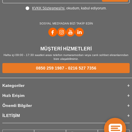
KVKK Sözleşmesi'ni
, okudum, kabul ediyorum.
SOSYAL MEDYADAN BİZİ TAKİP EDİN
MÜŞTERİ HİZMETLERİ
Hafta içi 09:00 - 17:30 saatleri arası telefon numaramızdan veya canlı sohbet ekranlarından
bize ulaşabilirsiniz.
0850 259 1987
-
0216 527 7356
Kategoriler
Hızlı Erişim
Önemli Bilgiler
İLETİŞİM