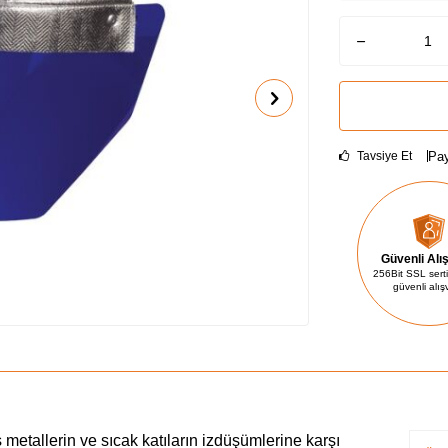
Pay
Tavsiye Et
Güvenli Alı
256Bit SSL sertif
güvenli alış
 metallerin ve sıcak katıların izdüşümlerine karşı