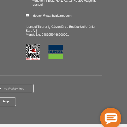
Meridyen, I Blok, No:1, Kat:15 No:209 Ataşehir,
İstanbul,
destek@istanbulticaret.com
İstanbul Ticaret İş Güvenliği ve Endüstriyel Ürünler
San. A.Ş.
Mersis No: 0481059446900001