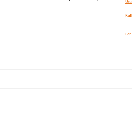
Ürü
Kul
Len