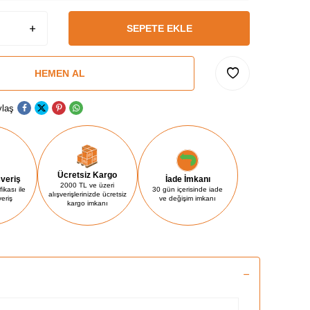
SEPETE EKLE
HEMEN AL
laş
Ücretsiz Kargo
şveriş
İade İmkanı
2000 TL ve üzeri
ikası ile
30 gün içerisinde iade
alışverişlerinizde ücretsiz
veriş
ve değişim imkanı
kargo imkanı