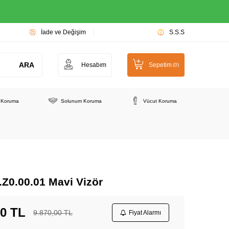
İade ve Değişim
S.S.S
ARA
Hesabım
Sepetim
(
0
)
e Koruma
Solunum Koruma
Vücut Koruma
.Z0.00.01 Mavi Vizör
00
TL
9.870,00
TL
Fiyat Alarmı