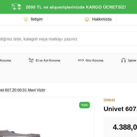
2000 TL ve alışverişlerinizde KARGO ÜCRETSİZ!
İletişim
Hakkımızda
 Koruma
El ve Kol Koruma
Göz Koruma
İşitm
vet 607.Z0.00.01 Mavi Vizör
Univet
%
56
Univet 607
4.388,